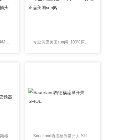
现在*MURR线性稳压电源@MURR开关电源@MURR插头
专业供应美国sun阀_100%原装正品美国sun阀
变频器
Sauerland西德福流量开关-SFIOE