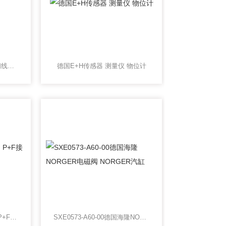
英国NORGREN诺冠电磁阀线圈上海现货
德国E+H传感器 测量仪 物位计
倍加福P+F传感器 P+F阀 P+F接近开关
SXE0573-A60-00德国海隆NORGER电磁阀 NORGER汽缸