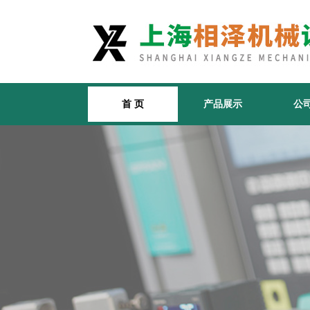
首 页
产品展示
公