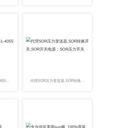
MOOG中国办事处@D661-4055伺服阀@moog DDV伺现货
代理SOR压力变送器,SOR转换开关,SOR开关电源；SOR压力开关