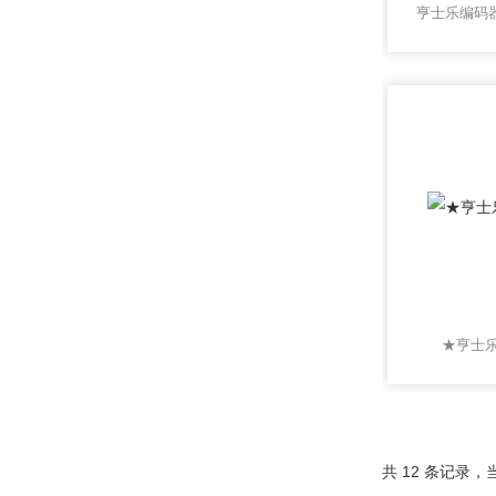
亨士乐编码器
★亨士
共 12 条记录，当