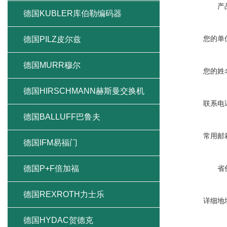
产
德国KUBLER库伯勒编码器
您的单
德国PILZ皮尔兹
德国MURR穆尔
您的姓
德国HIRSCHMANN赫斯曼交换机
联系电
德国BALLUFF巴鲁夫
常用邮
德国IFM易福门
德国P+F倍加福
省
德国REXROTH力士乐
详细地
德国HYDAC贺德克