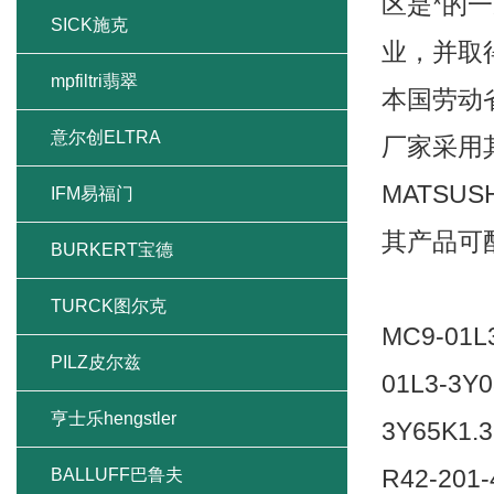
区是*的
SICK施克
业，并取
mpfiltri翡翠
本国劳动
意尔创ELTRA
厂家采用其
MATS
IFM易福门
其产品可配
BURKERT宝德
TURCK图尔克
MC9-01L3
PILZ皮尔兹
01L3-3Y0
亨士乐hengstler
3Y65K1.
R42-201-
BALLUFF巴鲁夫