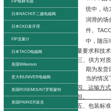
FIP格林韦德
统中，动
日本NACHI不二越电磁阀
润滑的场
日本CKD喜开理
件。TA
FIP流量计
中，随压
量要求和技术
日本TACO电磁阀
三、供方对
美国Wilkerson
期为发货
意大利UNIVER电磁阀
当的情况
四、运输方式
美国ROSEMOUNT罗斯蒙特
担。
美国PARKER派克
五、包装标准