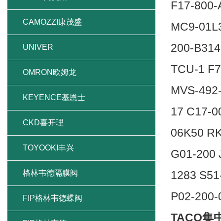
F17-800-
CAMOZZI康茂盛
MC9-01L3
200-B314
UNIVER
TCU-1 F7
OMRON欧姆龙
MVS-492
KEYENCE基恩士
17 C17-0
CKD喜开理
06K50 RK
TOYOOKI丰兴
G01-200 
格林韦德隔膜阀
1283 S51
P02-200-
FIP格林韦德蝶阀
TACO集