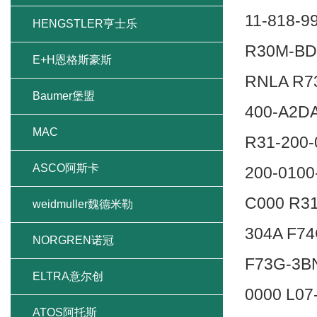
11-818-9
HENGSTLER亨士乐
R30M-BD
E+H恩格斯豪斯
RNLA R7
Baumer堡盟
400-A2D
MAC
R31-200-
ASCO阿斯卡
200-0100
C000 R31
weidmuller魏德米勒
304A F7
NORGREN诺冠
F73G-3B
ELTRA意尔创
0000 L0
ATOS阿托斯