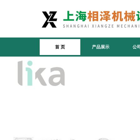
首 页
产品展示
公