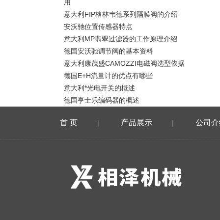
用
意大利FIP格林韦德系列隔膜阀的介绍
安沃驰位置传感器特点
意大利MP翡翠过滤器的工作原理介绍
德国安沃驰调节阀的基本资料
意大利康茂盛CAMOZZI电磁阀选型依据
德国E+H流量计的优点有哪些
意大利*光电开关的概述
德国亨士乐编码器的概述
首 页
产品展示
公司介
|
|