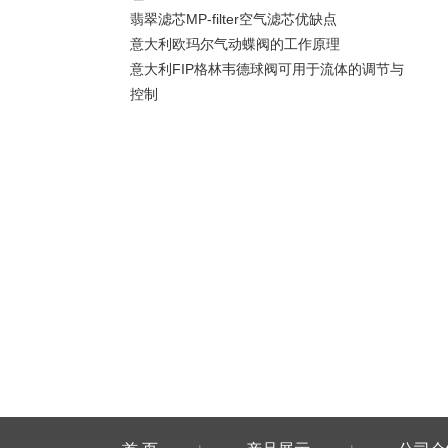
翡翠滤芯MP-filter空气滤芯优缺点
意大利欧玛尔气动蝶阀的工作原理
意大利FIP格林韦德球阀可用于流体的调节与
控制