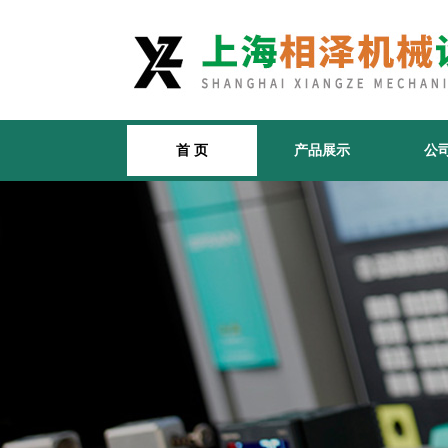
首 页
产品展示
公