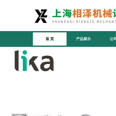
首 页
产品展示
公