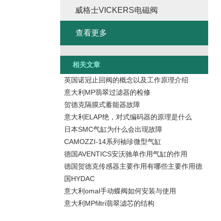
威格士VICKERS电磁阀
查看更多
相关文章
英国诺冠止回阀的概念以及工作原理介绍
意大利MP翡翠过滤器的检修
贺德克隔膜式蓄能器故障
意大利ELAP绝，对式编码器的原理是什么
日本SMC气缸为什么会出现故障
CAMOZZI-14系列袖珍微型气缸
德国AVENTICS安沃驰单作用气缸的作用
德国贺德克传感器主要作用有哪些主要作用德
国HYDAC
意大利omal手动蝶阀如何安装与使用
意大利MPfiltri翡翠滤芯的结构