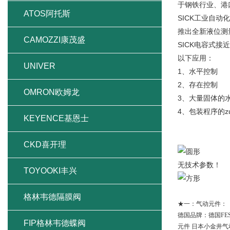
于钢铁行业、港口
ATOS阿托斯
SICK工业自动
推出全新液位测量
CAMOZZI康茂盛
SICK电容式
以下应用：
UNIVER
1、水平控制
2、存在控制
OMRON欧姆龙
3、大量固体的
4、包装程序的z
KEYENCE基恩士
CKD喜开理
无技术参数！
TOYOOKI丰兴
格林韦德隔膜阀
★
一：气动元件：
德国品牌：德国
FE
FIP格林韦德蝶阀
元件 日本小金井气