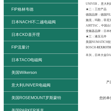
UNIVER
， 意大
FIP格林韦德
★
二：工控产品
德国品牌：德国
PI
施克，玛勒，
菲尼
日本NACHI不二越电磁阀
AIRTTAC
，中国台
变频器品牌：日本
日本CKD喜开理
★
三：液压元件
美国
NUMATICS
纽
FIP流量计
BOSCH-
REXROTH
丰兴，日本
大金
DA
日本TACO电磁阀
美国Wilkerson
产
意大利UNIVER电磁阀
美国ROSEMOUNT罗斯蒙特
您的单
美国PARKER派克