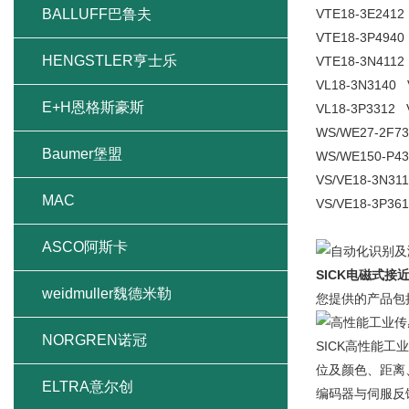
BALLUFF巴鲁夫
VTE18-3E2412
VTE18-3P4940
HENGSTLER亨士乐
VTE18-3N4112
VL18-3N3140 
E+H恩格斯豪斯
VL18-3P3312 
WS/WE27-2F7
Baumer堡盟
WS/WE150-P43
VS/VE18-3N31
MAC
VS/VE18-3P36
ASCO阿斯卡
SICK电磁式接近
weidmuller魏德米勒
您提供的产品包
NORGREN诺冠
SICK高性能
位及颜色、距离、位
ELTRA意尔创
编码器与伺服反