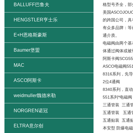
BALLUFF巴鲁夫
格型号齐全，部
美国ASCOJO
HENGSTLER亨士乐
的跨国公司，具有
有众多品牌：等都
E+H恩格斯豪斯
通介质。
电磁阀由两个基
Baumer堡盟
体通过阀体或被
阿斯卡阀SCG55
MAC
ASCO电磁阀5
8316系列，先
ASCO阿斯卡
2位4通阀
8340系列，直
weidmuller魏德米勒
551系列*电磁阀
三通管装 三通管装
NORGREN诺冠
五通管装 五通管装
五通贴装 五通贴装
ELTRA意尔创
本安型 防爆电