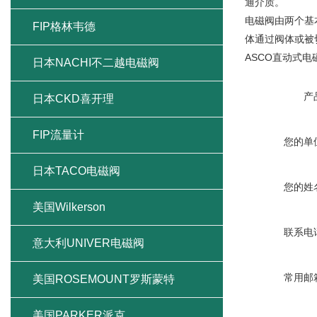
通介质。
电磁阀由两个基
FIP格林韦德
体通过阀体或被
ASCO直动式电
日本NACHI不二越电磁阀
产
日本CKD喜开理
FIP流量计
您的单
日本TACO电磁阀
您的姓
美国Wilkerson
联系电
意大利UNIVER电磁阀
常用邮
美国ROSEMOUNT罗斯蒙特
美国PARKER派克