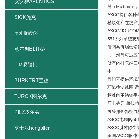
安沃驰AVENTICS
器（Multipol）
ASCO提供各种
SICK施克
模块化和在线产品
ASCO/JOUC
mpfiltri翡翠
551系列单稳态滑
滑阀具有螺纹端口
意尔创ELTRA
同一滑阀可适应3
所有的排气端口
IFM易福门
中
阀门可提供环境
BURKERT宝德
环氧模制线圈,
标准的不锈钢手
TURCK图尔克
压电先导,超低功
可采用外部空气
PILZ皮尔兹
ASCO电磁阀5
ASCO脉冲除尘
亨士乐hengstler
美国ASCO脉冲除尘