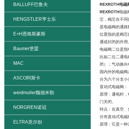
BALLUFF巴鲁夫
REXROTH电
REXROTH
电磁
HENGSTLER亨士乐
芯，阀芯在不同
是电磁阀的通路
E+H恩格斯豪斯
位置指的是阀芯
通或封闭的作用
Baumer堡盟
电磁阀二位是指
比如二位二通电
MAC
闭）；气动换向
国内外的电磁阀
ASCO阿斯卡
分为六个分支小
直动式电磁阀：
weidmuller魏德米勒
原理：通电时，
门关闭。
NORGREN诺冠
特点：在真空、
分布直动式电磁
ELTRA意尔创
原理：它是一种