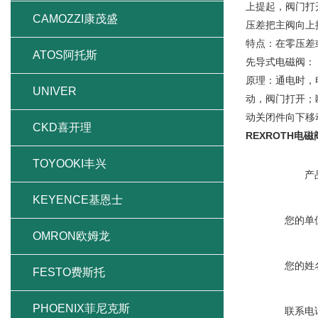
上提起，阀门打
CAMOZZI康茂盛
压差把主阀向上
特点：在零压差
ATOS阿托斯
先导式电磁阀：
原理：通电时，
UNIVER
动，阀门打开；
动关闭件向下移
CKD喜开理
REXROTH电
TOYOOKI丰兴
产
KEYENCE基恩士
您的单
OMRON欧姆龙
您的姓
FESTO费斯托
PHOENIX菲尼克斯
联系电