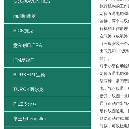
安沃驰AVENTICS
执行机构的工作
两位五通电磁阀
mpfiltri翡翠
连接，两个与双
行机构工作原理
SICK施克
在气路（或液路
（一般安装一个
意尔创ELTRA
出气孔和1个反
器）。
IFM易福门
对于小型自动控
两位五通电磁阀
BURKERT宝德
型两种，常闭型
电，气路接通，
TURCK图尔克
断开，线圈一旦
通（正动作出气
PILZ皮尔兹
动作线圈通电，
到给正动作线圈
亨士乐hengstler
时候，可以让电