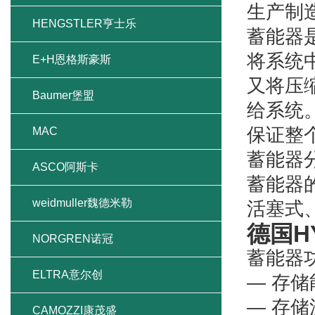
生产制
HENGSTLER亨士乐
蓄能器
将系统
E+H恩格斯豪斯
又将压
Baumer堡盟
给系统
保证整
MAC
蓄能器
ASCO阿斯卡
蓄能器
weidmuller魏德米勒
活塞式
德国H
NORGREN诺冠
蓄能器
ELTRA意尔创
— 存储
— 存储
CAMOZZI康茂盛