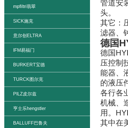
管道安
mpfiltri翡翠
头。
SICK施克
其它：
滤器、
意尔创ELTRA
德国H
IFM易福门
德国HY
压控制
BURKERT宝德
能器、
TURCK图尔克
的液压
各行各
PILZ皮尔兹
机械、
亨士乐hengstler
用。H
其中在
BALLUFF巴鲁夫