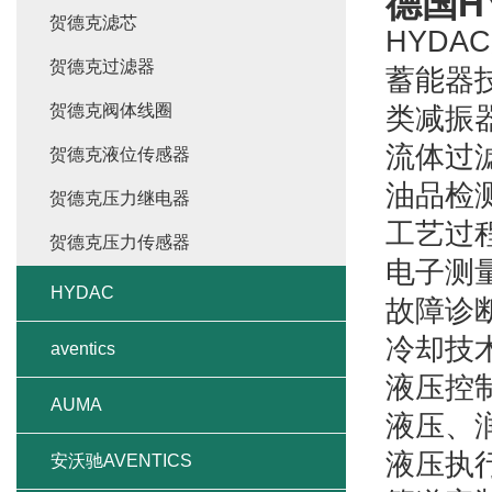
德国H
贺德克滤芯
HYD
贺德克过滤器
蓄能器
贺德克阀体线圈
类减振
流体过
贺德克液位传感器
油品检
贺德克压力继电器
工艺过
贺德克压力传感器
电子测
HYDAC
故障诊
冷却技
aventics
液压控
AUMA
液压、
液压执
安沃驰AVENTICS