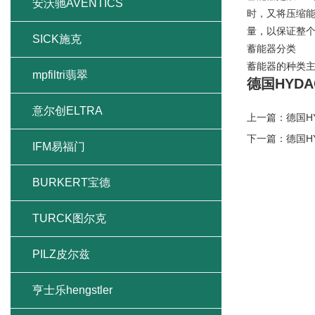
安沃驰AVENTICS
时，又将压缩
量，以保证整
SICK施克
蓄能器分类
蓄能器的种类
mpfiltri翡翠
德国HYD
意尔创ELTRA
上一篇：
德国H
下一篇：
德国H
IFM易福门
BURKERT宝德
TURCK图尔克
PILZ皮尔兹
亨士乐hengstler