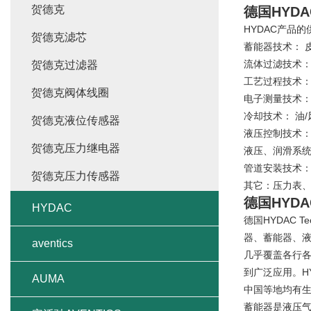
贺德克
德国HYD
HYDAC产品
贺德克滤芯
蓄能器技术： 
流体过滤技术
贺德克过滤器
工艺过程技术
贺德克阀体线圈
电子测量技术
冷却技术： 油
贺德克液位传感器
液压控制技术
贺德克压力继电器
液压、润滑系
管道安装技术
贺德克压力传感器
其它：压力表
德国HYD
HYDAC
德国HYDAC 
器、蓄能器、液
aventics
几乎覆盖各行
到广泛应用。H
AUMA
中国等地均有生
蓄能器是液压