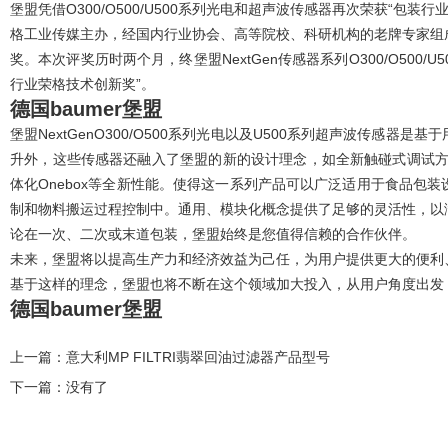
堡盟凭借O300/O500/U500系列光电和超声波传感器再次荣获“包装
格工业传媒主办，经国内行业协会、高等院校、科研机构的老牌专家组
奖。本次评奖历时两个月，终堡盟NextGen传感器系列O300/O500/
行业荣格技术创新奖”。
德国baumer堡盟
堡盟NextGenO300/O500系列光电以及U500系列超声波传感
升外，这些传感器还融入了堡盟的新的设计理念，如全新触碰式调试方式q-T
体化Onebox等全新性能。使得这一系列产品可以广泛适用于食品包
制和物料搬运过程控制中。通用、模块化概念提供了足够的灵活性，以
论在一次、二次或末道包装，堡盟始终是您值得信赖的合作伙伴。
未来，堡盟将以提高生产力和经济效益为己任，为用户提供更大的便利
基于这样的理念，堡盟也将不断在这个领域加大投入，从用户角度出发
德国baumer堡盟
上一篇：
意大利MP FILTRI翡翠回油过滤器产品型号
下一篇：没有了