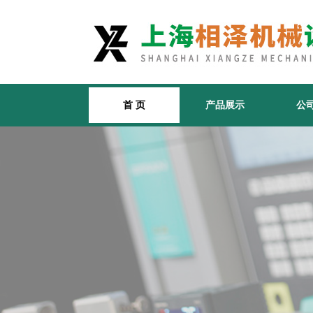
首 页
产品展示
公