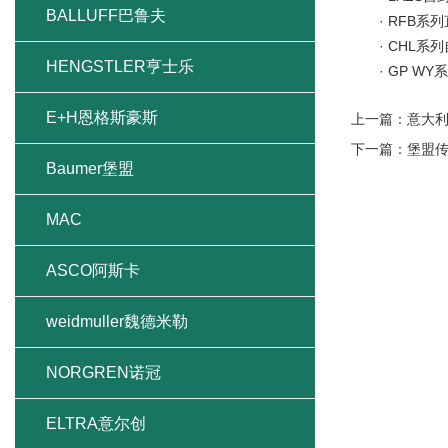
BALLUFF巴鲁夫
· RFB系列
· CHL系列
HENGSTLER亨士乐
· GP WY
E+H恩格斯豪斯
上一篇：
意大利
下一篇：
堡盟传
Baumer堡盟
MAC
ASCO阿斯卡
weidmuller魏德米勒
NORGREN诺冠
ELTRA意尔创