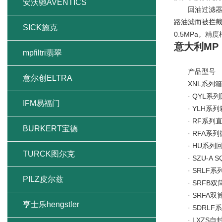
安沃驰AVENTICS
回油过滤器主
路油滤而被拦截
SICK施克
0.5MPa。
意大利MP
mpfiltri翡翠
产品型号
意尔创ELTRA
XNL系列箱
· QYL系列
IFM易福门
· YLH系列
· RF系列
BURKERT宝德
· RFA系列
· HU系列
TURCK图尔克
· SZU-A S
· SRLF系
PILZ皮尔兹
· SRFB双
· SRFA双
亨士乐hengstler
· SDRLF
· LXZS自