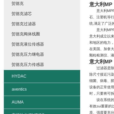
贺德克
意大利MP
意大利MPFI
贺德克滤芯
石、注塑机等行
统,满足了广泛
贺德克过滤器
意大利MPFI
贺德克阀体线圈
意大利成立以来
和地区的电力
贺德克液位传感器
在美国、加拿大
贺德克压力继电器
颗粒检测仪、
意大利MP
贺德克压力传感器
过滤器是除去
除尺寸接近污染
HYDAC
细菌、病毒、
设备的正常使
aventics
时，只要将可
设在系统的回
AUMA
有效zui重要
质、强度要充