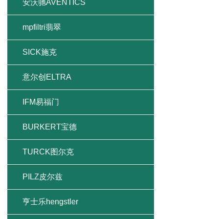
安沃驰AVENTICS
mpfiltri翡翠
SICK施克
意尔创ELTRA
IFM易福门
BURKERT宝德
TURCK图尔克
PILZ皮尔兹
亨士乐hengstler