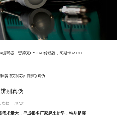
lter编码器，贺德克HYDAC传感器，阿斯卡ASCO
oth泵，爱普EPRO传感器，穆格MOOG伺服阀，宝
 德国贺德克滤芯如何辨别真伪
何辨别真伪
击次数： 787次
场需求量大，早成很多厂家起来仿早，特别是廊