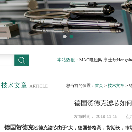
本站热搜：
MAC电磁阀,亨士乐Hengs
电磁阀，阿托斯ATOS阀，力士乐Rexr
德BURKERT电磁阀，倍加福P F传感器
技术文章
您当前的位置：
首页
>
技术文章
>
ARTICLE
德国贺德克滤芯如
发布时间： 2019-11-15 点
德国贺德克
贺德克滤芯由于*大，德国价格高，货期长，市