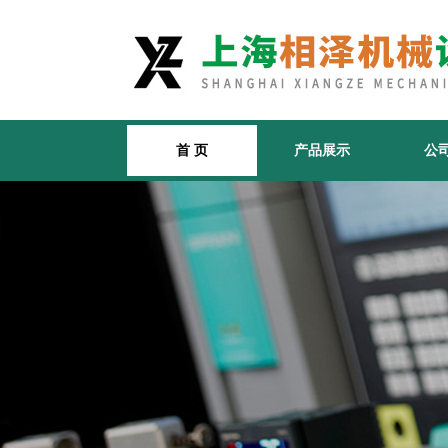
首 页
产品展示
公