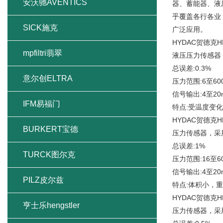
安沃驰AVENTICS
器、蓄能器、液
乎覆盖各行各业
SICK施克
广泛应用。
HYDAC贺德克H
mpfiltri翡翠
液压压力传感器
总误差:0.3%
意尔创ELTRA
压力范围:6至600
信号输出:4至20
IFM易福门
特点:受温度变
HYDAC贺德克H
BURKERT宝德
压力传感器，采
总误差:1%
TURCK图尔克
压力范围:16至60
信号输出:4至20
PILZ皮尔兹
特点:体积小，
HYDAC贺德克H
亨士乐hengstler
压力传感器，采