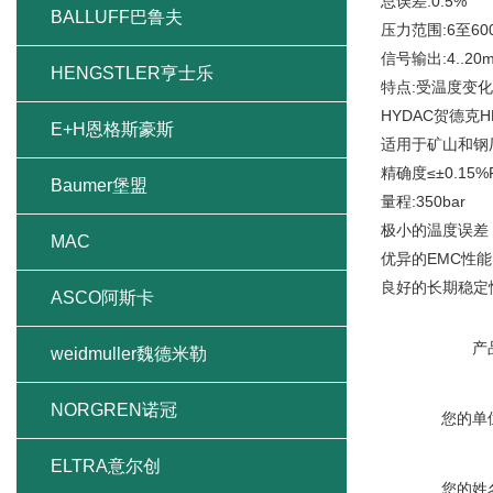
总误差:0.5%
BALLUFF巴鲁夫
压力范围:6至600
信号输出:4..20
HENGSTLER亨士乐
特点:受温度变
HYDAC贺德克H
E+H恩格斯豪斯
适用于矿山和钢
精确度≤±0.15
Baumer堡盟
量程:350bar
极小的温度误差
MAC
优异的EMC性能
良好的长期稳定
ASCO阿斯卡
产
weidmuller魏德米勒
NORGREN诺冠
您的单
ELTRA意尔创
您的姓