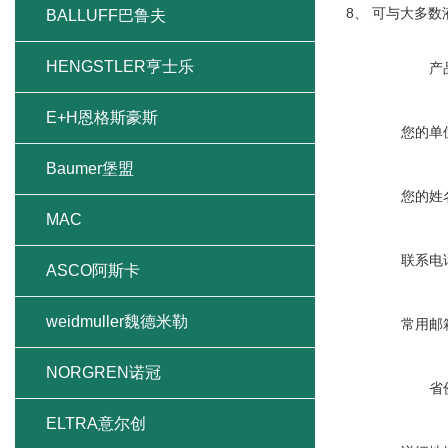
8、 可与大多
BALLUFF巴鲁夫
HENGSTLER亨士乐
产
E+H恩格斯豪斯
您的单
Baumer堡盟
您的姓
MAC
联系电
ASCO阿斯卡
weidmuller魏德米勒
常用邮
NORGREN诺冠
省
ELTRA意尔创