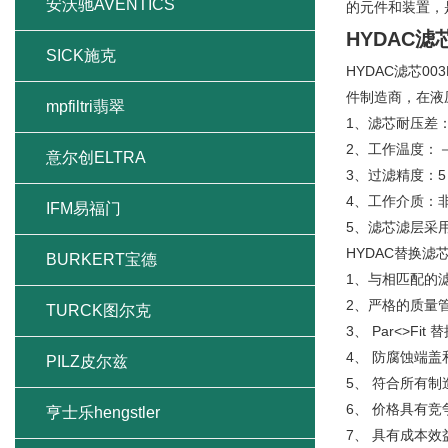
安沃驰AVENTICS
的元件和装置，
HYDAC滤
SICK施克
HYDAC滤芯
件制造商，在液
mpfiltri翡翠
1、滤芯耐压差：
2、工作温度：－1
意尔创ELTRA
3、过滤精度：5
4、工作介质：
IFM易福门
5、滤芯滤层采
HYDAC替换滤
BURKERT宝德
1、与相匹配的
2、严格的质量
TURCK图尔克
3、 Par<>
4、 防腐蚀端盖
PILZ皮尔兹
5、 符合所有制
6、 价格具有竞
亨士乐hengstler
7、 具有成本