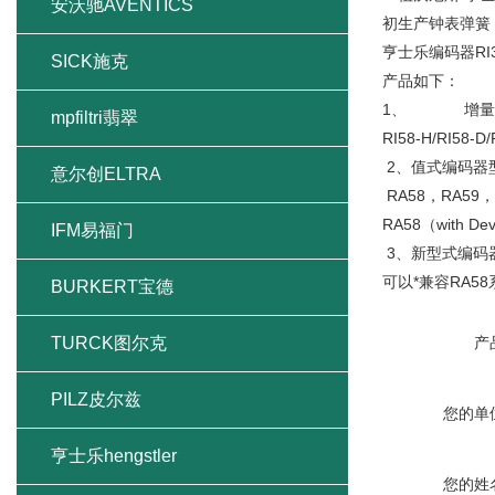
安沃驰AVENTICS
初生产钟表弹簧
亨士乐编码器RI
SICK施克
产品如下：
1、 增量式编码器型号有
mpfiltri翡翠
RI58-H/RI58-D
2、值式编码器
意尔创ELTRA
RA58，RA59，T
RA58（with De
IFM易福门
3、新型式编码器
可以*兼容RA58系列
BURKERT宝德
TURCK图尔克
产
PILZ皮尔兹
您的单
亨士乐hengstler
您的姓