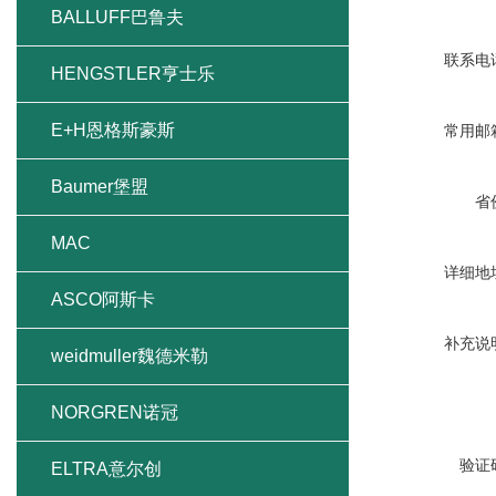
BALLUFF巴鲁夫
联系电
HENGSTLER亨士乐
E+H恩格斯豪斯
常用邮
Baumer堡盟
省
MAC
详细地
ASCO阿斯卡
补充说
weidmuller魏德米勒
NORGREN诺冠
验证
ELTRA意尔创