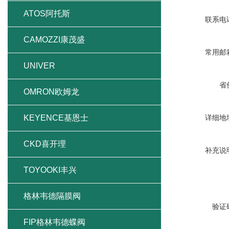
ATOS阿托斯
联系电
CAMOZZI康茂盛
常用邮
UNIVER
省
OMRON欧姆龙
KEYENCE基恩士
详细地
CKD喜开理
补充说
TOYOOKI丰兴
格林韦德隔膜阀
验证
FIP格林韦德蝶阀