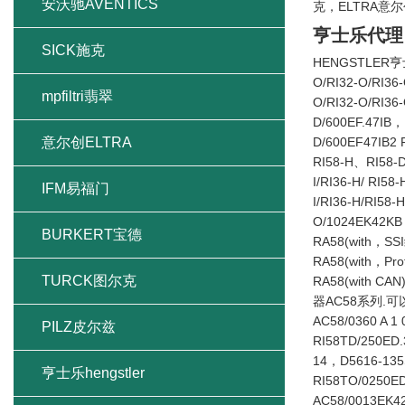
安沃驰AVENTICS
克，ELTRA意
亨士乐代理
SICK施克
HENGSTLE
O/RI32-O/RI36-
mpfiltri翡翠
O/RI32-O/RI36-
D/600EF.47IB
意尔创ELTRA
D/600EF47IB2
RI58-H、RI58-D
I/RI36-H/ RI58
IFM易福门
I/RI36-H/RI58
O/1024EK42K
BURKERT宝德
RA58(with，S
RA58(with，Pr
TURCK图尔克
RA58(with CA
器AC58系列.可
AC58/0360 A 1
PILZ皮尔兹
RI58TD/250ED
14，D5616-135
亨士乐hengstler
RI58TO/0250E
AC58/0013EK