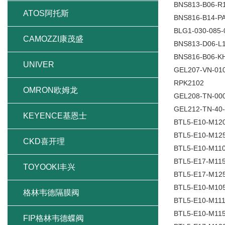
BNS813-B06-R1
ATOS阿托斯
BNS816-B14-PA
BLG1-030-085-
CAMOZZI康茂盛
BNS813-D06-L1
BNS816-B06-KH
UNIVER
GEL207-VN-010
RPK2102
OMRON欧姆龙
GEL208-TN-000
GEL212-TN-40
KEYENCE基恩士
BTL5-E10-M12
BTL5-E10-M12
CKD喜开理
BTL5-E10-M110
BTL5-E17-M115
TOYOOKI丰兴
BTL5-E17-M12
BTL5-E10-M10
格林韦德隔膜阀
BTL5-E10-M111
BTL5-E10-M115
FIP格林韦德蝶阀