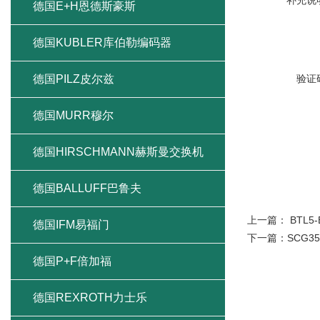
补充说
德国E+H恩德斯豪斯
德国KUBLER库伯勒编码器
德国PILZ皮尔兹
验证
德国MURR穆尔
德国HIRSCHMANN赫斯曼交换机
德国BALLUFF巴鲁夫
上一篇：
BTL5-
德国IFM易福门
下一篇：
SCG3
德国P+F倍加福
德国REXROTH力士乐