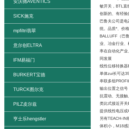
安沃驰AVENTICS
敏开关，BTL
创新的、有经验
SICK施克
巴鲁夫公司是电
统。品质*、价格
mpfiltri翡翠
BALLUFF（
业、冶金行业、
意尔创ELTRA
率在自动化产业
同发展
IFM易福门
线性位移转换器
单体zui长可达3
BURKERT宝德
串联多组PROF
输出位置之信号
TURCK图尔克
抗震动、无接触
类比式接近开关
PILZ皮尔兹
提供线性电压或
另有TEACH-
亨士乐hengstler
体积小，M18感