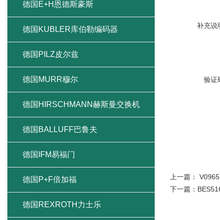
德国E+H恩德斯豪斯
补充说
德国KUBLER库伯勒编码器
德国PILZ皮尔兹
德国MURR穆尔
验证
德国HIRSCHMANN赫斯曼交换机
德国BALLUFF巴鲁夫
德国IFM易福门
上一篇：
V096
德国P+F倍加福
下一篇：
BES5
德国REXROTH力士乐