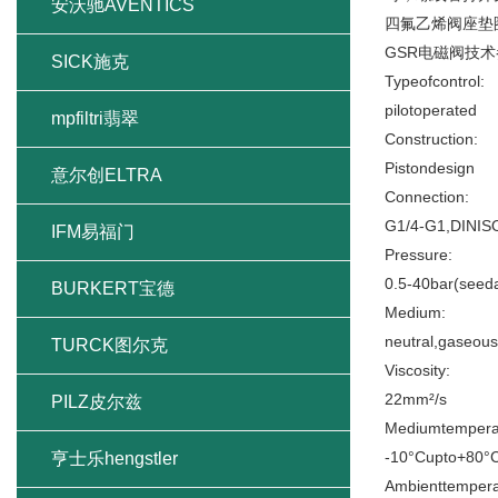
安沃驰AVENTICS
四氟乙烯阀座垫
GSR电磁阀技
SICK施克
Typeofcontrol:
pilotoperated
mpfiltri翡翠
Construction:
Pistondesign
意尔创ELTRA
Connection:
G1/4-G1,DINIS
IFM易福门
Pressure:
0.5-40bar(seed
BURKERT宝德
Medium:
neutral,gaseou
TURCK图尔克
Viscosity:
22mm²/s
PILZ皮尔兹
Mediumtempera
-10°Cupto+80°
亨士乐hengstler
Ambienttempera