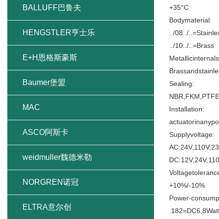
BALLUFF巴鲁夫
+35°C
Bodymaterial:
HENGSTLER亨士乐
../08../..=Stain
../10../..=Brass
E+H恩格斯豪斯
Metallicinternals
Brassandstainle
Baumer堡盟
Sealing:
NBR,FKM,PTF
MAC
Installation:
actuatorinanypos
ASCO阿斯卡
Supplyvoltage:
AC:24V,110V,2
weidmuller魏德米勒
DC:12V,24V,11
Voltagetoleranc
NORGREN诺冠
+10%/-10%
Power-consumpt
ELTRA意尔创
.182=DC6,8Wat