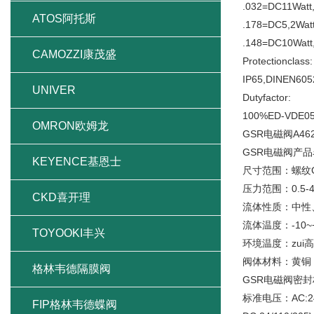
.032=DC11Watt
ATOS阿托斯
.178=DC5,2Wat
.148=DC10Watt
CAMOZZI康茂盛
Protectionclass:
IP65,DINEN605
UNIVER
Dutyfactor:
100%ED-VDE0
OMRON欧姆龙
GSR电磁阀A4623
GSR电磁阀产品
KEYENCE基恩士
尺寸范围：螺纹G1
压力范围：0.5-4
CKD喜开理
流体性质：中性
流体温度：-10~
TOYOOKI丰兴
环境温度：zui高
阀体材料：黄铜
格林韦德隔膜阀
GSR电磁阀密封
标准电压：AC:24/
FIP格林韦德蝶阀