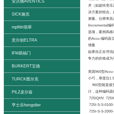
安沃驰AVENTICS
术（如旋转变压
决方案的组合。
SICK施克
测量。分辨率高达
Iincreme
mpfiltri翡翠
选项，案例风格
的Accu-编码
意尔创ELTRA
增量
如果你正在寻找的
IFM易福门
争力的价格成为
BURKERT宝德
美国960型Ac
小巧，厚度仅1
TURCK图尔克
960型能直接
计，这种编码器
PILZ皮尔兹
725IQHV 725IQ
725I-S-S-0100
亨士乐hengstler
725I-S-S-2000