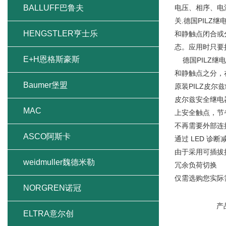
BALLUFF巴鲁夫
电压、相序、电
关.德国PIL
HENGSTLER亨士乐
和静触点闭合或
态。应用时只要
E+H恩格斯豪斯
德国PILZ继
和静触点之分，
Baumer堡盟
原装PILZ皮尔
皮尔兹安全继电器
MAC
上安全触点，节
不再需要外部连
ASCO阿斯卡
通过 LED 
由于采用可插拔
weidmuller魏德米勒
冗余负荷切换
仅需选购您实际
NORGREN诺冠
产
ELTRA意尔创