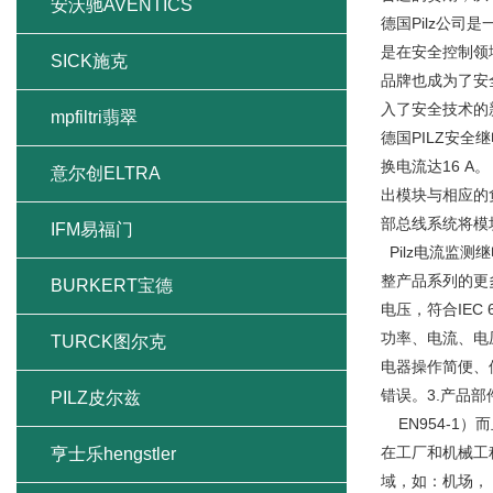
安沃驰AVENTICS
德国Pilz公司
是在安全控制领域
SICK施克
品牌也成为了安全
入了安全技术的
mpfiltri翡翠
德国PILZ安全
换电流达16 A
意尔创ELTRA
出模块与相应的
部总线系统将模
IFM易福门
Pilz电流监
整产品系列的更
BURKERT宝德
电压，符合IEC 
功率、电流、电
TURCK图尔克
电器操作简便、使
错误。3.产品部
PILZ皮尔兹
EN954-1）
在工厂和机械工程
亨士乐hengstler
域，如：机场，