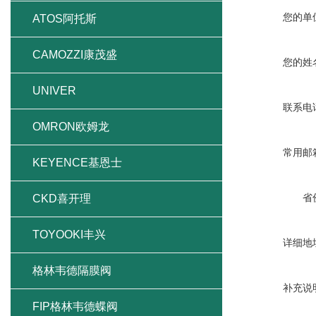
您的单
ATOS阿托斯
CAMOZZI康茂盛
您的姓
UNIVER
联系电
OMRON欧姆龙
常用邮
KEYENCE基恩士
省
CKD喜开理
TOYOOKI丰兴
详细地
格林韦德隔膜阀
补充说
FIP格林韦德蝶阀