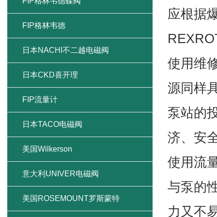
应根据
OMRON欧姆龙
REXR
KEYENCE基恩士
使用维
CKD喜开理
源同样
TOYOOKI丰兴
泵站的
格林韦德隔膜阀
济、安
FIP格林韦德蝶阀
使用流
FIP格林韦德
与泵的
日本NACHI不二越电磁阀
力又不
日本CKD喜开理