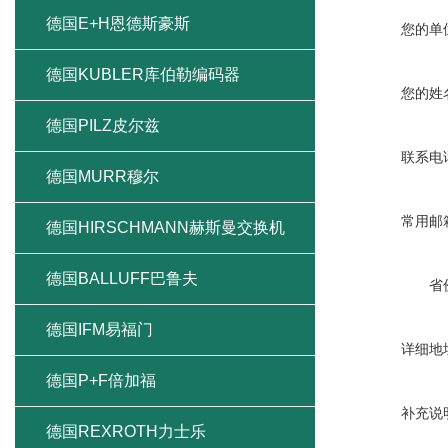
您的单
美国MAC气控阀
您的姓
美国MOOG穆格
OMAL欧玛尔
联系电
Micro Detectors 墨迪
常用邮
德国SCHMERSAL施迈赛开关
省
德国E+H恩德斯豪斯
详细地
德国KUBLER库伯勒编码器
德国PILZ皮尔兹
补充说