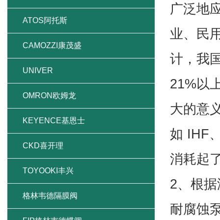
广泛地
Baumer堡盟
业、民
MAC
计，我国
ASCO阿斯卡
21%
weidmuller魏德米勒
大的意
NORGREN诺冠
如 IH
ELTRA意尔创
消耗起
ATOS阿托斯
2、根
CAMOZZI康茂盛
耐腐蚀
UNIVER