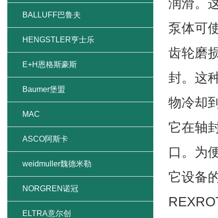
润滑。
意尔创ELTRA
泵体可
IFM易福门
齿轮磨损
BURKERT宝德
封。这
TURCK图尔克
物冷却到
PILZ皮尔兹
它在轴
亨士乐hengstler
口。为
BALLUFF巴鲁夫
它设备
HENGSTLER亨士乐
REXR
E+H恩格斯豪斯