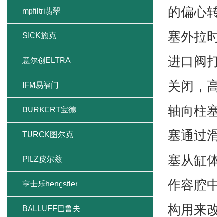
的偏心
mpfiltri翡翠
塞外拉
SICK施克
进口阀
意尔创ELTRA
关闭，
IFM易福门
轴向柱塞
BURKERT宝德
塞通过
TURCK图尔克
塞从缸
PILZ皮尔兹
作容腔
亨士乐hengstler
构用来
BALLUFF巴鲁夫