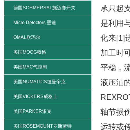
承只起
德国SCHMERSAL施迈赛开关
是利用
Micro Detectors 墨迪
化来[1
OMAL欧玛尔
加工时
美国MOOG穆格
平稳，
美国MAC气控阀
液压油
美国NUMATICS纽曼帝克
REXR
美国VICKERS威格士
轴节损
美国PARKER派克
运转或
美国ROSEMOUNT罗斯蒙特