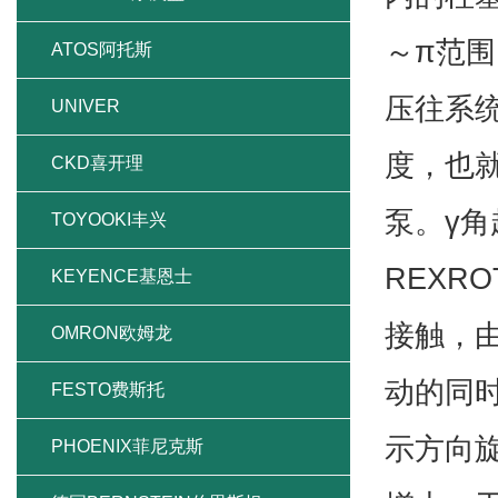
～π范
ATOS阿托斯
压往系
UNIVER
度，也
CKD喜开理
泵。γ
TOYOOKI丰兴
REXR
KEYENCE基恩士
接触，
OMRON欧姆龙
动的同
FESTO费斯托
示方向
PHOENIX菲尼克斯