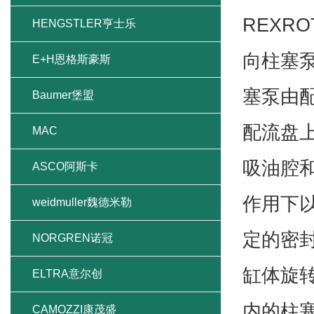
REXR
HENGSTLER亨士乐
向柱塞
E+H恩格斯豪斯
塞泵由
Baumer堡盟
配流盘
MAC
吸油腔
ASCO阿斯卡
作用下
weidmuller魏德米勒
定的密
NORGREN诺冠
缸体旋
ELTRA意尔创
内的柱
CAMOZZI康茂盛