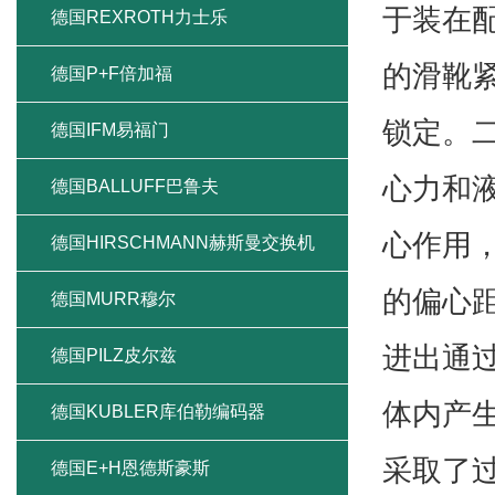
于装在
德国REXROTH力士乐
的滑靴
德国P+F倍加福
锁定。
德国IFM易福门
心力和
德国BALLUFF巴鲁夫
心作用
德国HIRSCHMANN赫斯曼交换机
的偏心
德国MURR穆尔
进出通
德国PILZ皮尔兹
体内产
德国KUBLER库伯勒编码器
采取了
德国E+H恩德斯豪斯