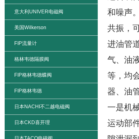
和噪声
意大利UNIVER电磁阀
共振，
美国Wilkerson
进油管
FIP流量计
气、油
格林韦德隔膜阀
等，均
FIP格林韦德蝶阀
器、油
FIP格林韦德
一是机
日本NACHI不二越电磁阀
运动部
日本CKD喜开理
隙泄漏
日本TACO电磁阀