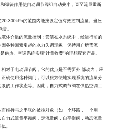
压膜和弹簧作用使自动调节阀组自动关小，直至流量重新
0-300kPa的范围内能按设定值有效控制流量。当压
生噪音。
性液体介质的流量控制；安装在水系统中，经运行前的
中因各种因素引起的水力失调现象，保持用户所需流
是供热、空调系统实现“计量收费”的理想配套产品。
相对于电动调节阀，它的优点是不需要外 部动力，应
，正确使用这种阀门，可以很方便地实现系统的流量分
定泵的工作状态等。因此，自力式调节阀在供热空调工
从而维持与之串联的被控对象（如一个环路，一个用
如自力式流量平衡阀，定流量阀，自平衡阀，动态流量
相似。