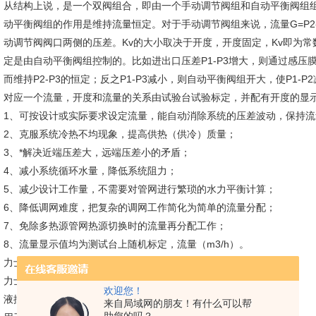
从结构上说，是一个双阀组合，即由一个手动调节阀组和自动平衡阀组
动平衡阀组的作用是维持流量恒定。对于手动调节阀组来说，流量G=P2-P
动调节阀阀口两侧的压差。Kv的大小取决于开度，开度固定，Kv即为常数，
定是由自动平衡阀组控制的。比如进出口压差P1-P3增大，则通过感压膜
而维持P2-P3的恒定；反之P1-P3减小，则自动平衡阀组开大，使P1-
对应一个流量，开度和流量的关系由试验台试验标定，并配有开度的显
1、可按设计或实际要求设定流量，能自动消除系统的压差波动，保持流
2、克服系统冷热不均现象，提高供热（供冷）质量；
3、*解决近端压差大，远端压差小的矛盾；
4、减小系统循环水量，降低系统阻力；
5、减少设计工作量，不需要对管网进行繁琐的水力平衡计算；
6、降低调网难度，把复杂的调网工作简化为简单的流量分配；
7、免除多热源管网热源切换时的流量再分配工作；
8、流量显示值均为测试台上随机标定，流量（m3/h）。
力士乐（REXROTH）比例流量阀
力士乐液控开关，德国力士乐
欢迎您！
液控先导式充液阀（单向阀）
来自局域网的朋友！有什么可以帮