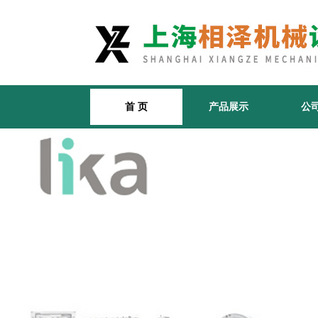
首 页
产品展示
公