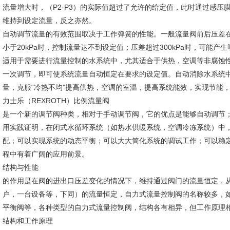
流量增大时，（P2-P3）的实际值超过了允许的给定值，此时通过感
维持到设定流量，反之亦然。
自动调节流量的有效范围取决于工作弹簧的性能。一般流量阀前后压差在2
小于20kPa时，控制流量达不到设定值；压差超过300kPa时，可能产
适用于需要进行流量控制的水系统中，尤其适合于供热，空调等非腐蚀
一次调节，即可使系统流量自动恒定在要求的设定值。自动消除水系统
量，克服“冷热不均”提高供热，空调的室温，提高系统能效，实现节能，
力士乐（REXROTH）比例流量阀
是一个新的调节阀种类，相对于手动调节阀，它的优点是能够自动调节；
用实践证明，在闭式水循环系统（如热水供暖系统，空调冷冻系统）中
配；可以实现系统的动态平衡；可以大大简化系统的调试工作；可以稳
程中有着广阔的应用前景。
结构与性能
的作用是在阀的进出口压差变化的情况下，维持通过阀门的流量恒定，
户，一台设备等，下同）的流量恒定，自力式流量控制阀的名称较多，
平衡阀等，各种类型的自力式流量控制阀，结构各有相异，但工作原理
结构和工作原理