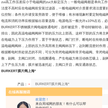
zui高工作压差应小于电磁阀的zui大标定压力；一般电磁阀都是单向
洁度不高时应在电磁阀前安装过滤器，一般电磁阀对介质要求清洁度要
位控制；条件允许请安装旁路管，便于维修；有水锤现象时要定制电磁
电流和消耗功率应根据输出容量选取，电源电压一般允许±10%左右，必
BURKERT不锈钢膜片阀电磁铁通电时，连杆被提升，带动转轴转动
排出，因此高温电磁阀阀杯下部的压力比上部高。这样下部的压力将主
在电磁力上下压力作用下，置于平衡状态，阀门打开。断电时在衔铁自
温电磁阀阀杯，上部的压力升高而将主阀阀杯压下，达到断流密封作用
根据断电时所处状态的不同，可分为常闭电磁阀和常开电磁阀。常闭电
衡，副阀、主阀口封闭。当线圈通电，产生电磁力将活动铁芯吸上，副
上下产生压力差，膜片被迅速托起，主阀口开启，阀呈通路状态。
BURKERT膜片阀上海*
产品：
欢迎您！
您的单位：
来自局域网的朋友！有什么可以帮