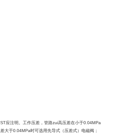
ST应注明。工作压差，管路zui高压差在小于0.04MPa
作压差大于0.04MPa时可选用先导式（压差式）电磁阀；