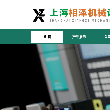
首 页
产品展示
公