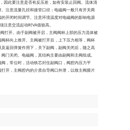
工作，因此要注意是否有反压差，如有安装止回阀。流体清
好。注意流量孔径和接管口径；电磁阀一般只有开关两
阀的开闭时间调节。注意环境温度对电磁阀的影响电源
须注意交流起动时VA值较高。
，副阀打开。由于副阀被开启，主阀阀杯上部的压力流体被
阀阀杯向上推开。主阀被打开后，上下压力相等，阀杯
重及返回弹簧作用下，关下副阀，副阀关闭后，随之高
，阀门关闭。电磁阀，其结构主要由副阀和主阀组成。
磁阀，常位时，活动铁芯封住副阀口，阀腔内压力平
阀打开，主阀腔内的介质自导阀口外泄，以致主阀膜片