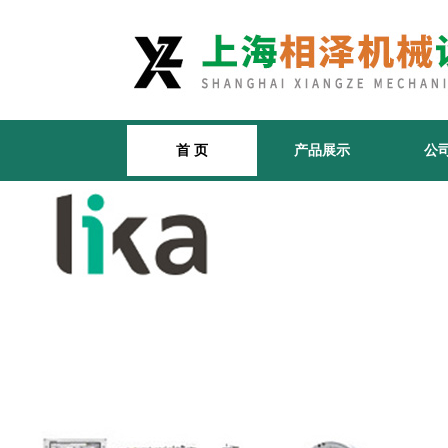
首 页
产品展示
公