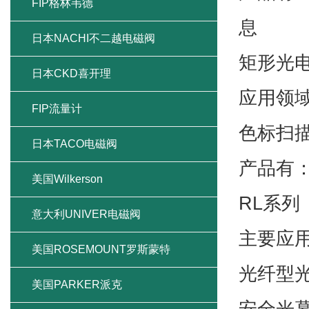
FIP格林韦德
息
日本NACHI不二越电磁阀
矩形光
日本CKD喜开理
应用领
FIP流量计
色标扫
日本TACO电磁阀
产品有：
美国Wilkerson
RL系列
意大利UNIVER电磁阀
主要应
美国ROSEMOUNT罗斯蒙特
光纤型
美国PARKER派克
安全光