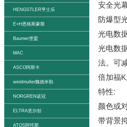
安全光
HENGSTLER亨士乐
防爆型
E+H恩格斯豪斯
光电数
Baumer堡盟
光电数
MAC
法。可
ASCO阿斯卡
倍加福
weidmuller魏德米勒
特性:
NORGREN诺冠
颜色或
ELTRA意尔创
带背景抑
ATOS阿托斯