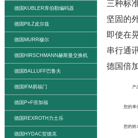
三种标准
德国KUBLER库伯勒编码器
坚固的
德国PILZ皮尔兹
即使在
德国MURR穆尔
串行通讯方
德国HIRSCHMANN赫斯曼交换机
德国倍
德国BALLUFF巴鲁夫
德国IFM易福门
产
德国P+F倍加福
您的单
德国REXROTH力士乐
您的姓
德国HYDAC贺德克