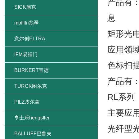
产品有
SICK施克
息
mpfiltri翡翠
矩形光
意尔创ELTRA
应用领
IFM易福门
色标扫
BURKERT宝德
产品有：
TURCK图尔克
RL系列
PILZ皮尔兹
主要应
亨士乐hengstler
光纤型
BALLUFF巴鲁夫