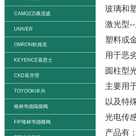
玻璃和塑
CAMOZZI康茂盛
激光型-
UNIVER
塑料或
OMRON欧姆龙
用于恶
KEYENCE基恩士
圆柱型
CKD喜开理
主要用
TOYOOKI丰兴
以及特
格林韦德隔膜阀
光电传
FIP格林韦德蝶阀
产品有