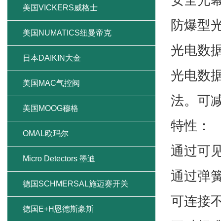
美国VICKERS威格士
防爆型
美国NUMATICS纽曼帝克
光电数
日本DAIKIN大金
光电数
美国MAC气控阀
法。可
美国MOOG穆格
特性：
OMAL欧玛尔
通过可见
Micro Detectors 墨迪
通过弹
德国SCHMERSAL施迈赛开关
可连接
德国E+H恩德斯豪斯