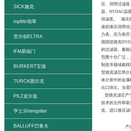
压、润滑过滤器
SICK施克
器、HYDAC
供油泵。 液压
mpfiltri翡翠
途的液压润滑动
力表、压力表开
意尔创ELTRA
德国贺德克HYD
的过滤器、蓄能
IFM易福门
范围十分广泛，
制造等领域都得
BURKERT宝德
贺德克滤芯简介
体介质中的金属
TURCK图尔克
出口排出。当
贺德克滤芯产于德
PILZ皮尔兹
技术的元件和装
造。进口液压滤
亨士乐hengstler
BALLUFF巴鲁夫
产