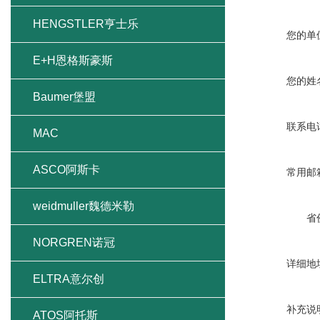
HENGSTLER亨士乐
您的单
E+H恩格斯豪斯
您的姓
Baumer堡盟
联系电
MAC
ASCO阿斯卡
常用邮
weidmuller魏德米勒
省
NORGREN诺冠
详细地
ELTRA意尔创
补充说
ATOS阿托斯