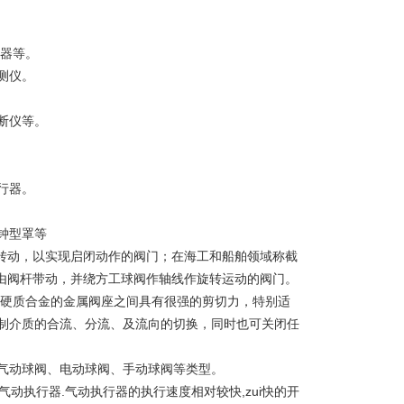
振器等。
测仪。
断仪等。
行器。
钟型罩等
随阀杆转动，以实现启闭动作的阀门；在海工和船舶领域称截
球体）由阀杆带动，并绕方工球阀作轴线作旋转运动的阀门。
焊硬质合金的金属阀座之间具有很强的剪切力，特别适
制介质的合流、分流、及流向的切换，同时也可关闭任
气动球阀、电动球阀、手动球阀等类型。
球阀配上气动执行器.气动执行器的执行速度相对较快,zui快的开