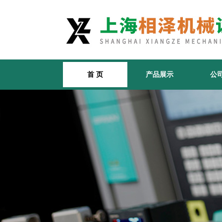
首 页
产品展示
公