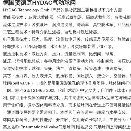
德国贺德克HYDAC气动球阀
HYDAC Technology GmbH产品的供货范围主要包括以下几个方面：
蓄能器技术： 皮囊式蓄能器、活塞式蓄能器、隔膜式蓄能器、各类减
流体过滤技术：各类液压、润滑过滤器、滤油车、真空脱水车、油品检
工艺过程技术：特殊介质过滤器、自动反冲洗过滤器。
电子测量技术：压力、温度、流量检测开关、传感器及显示器、故障诊
冷却技术： 油/风冷却器、水冷却器，各类冷却装置，供油泵。
液压控制技术：液压方向、压力、流量控制阀、比例阀、球阀。
液压、润滑系统总成：各种用途的液压润滑动力站、控制阀块、液压执
管道安装技术：球阀、管夹、法兰、管接头、胶管总成、快速接头。
其它：压力表、压力表开关、测压软管、测压接头、液位计、空滤器、
球阀(ball valve ），指的是用带圆形通孔的球体作启闭件，球体
止阀。标准GB/T21465-2008《阀门术语》中定义为：启闭件（
利用亦可用于流体的调节与控制，其中硬密封V型球阀其V型球芯与堆
用于含纤维、微小固体颗料等介质。而多通球阀在管道上不仅可灵活控
一通道而使另外两个通道相连。本类阀门在管道中一般应当水平安装。
球阀具有耐磨、密封性能好、开关轻、使用寿命长等特点。主要分为：
英文名称;Pneumatic ball valve气动球阀 顾名思义,气动球阀是