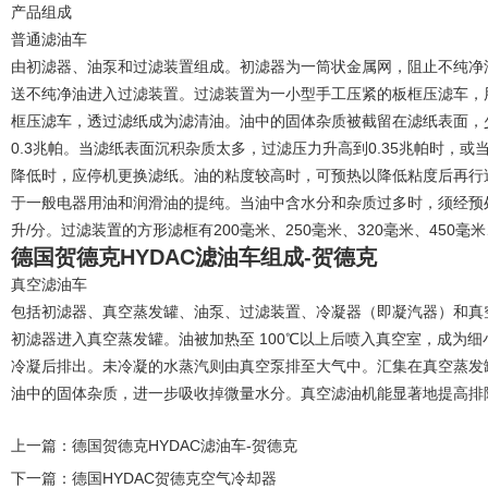
产品组成
普通滤油车
由初滤器、油泵和过滤装置组成。初滤器为一筒状金属网，阻止不纯净
送不纯净油进入过滤装置。过滤装置为一小型手工压紧的板框压滤车，
框压滤车，透过滤纸成为滤清油。油中的固体杂质被截留在滤纸表面，
0.3兆帕。当滤纸表面沉积杂质太多，过滤压力升高到0.35兆帕时，
降低时，应停机更换滤纸。油的粘度较高时，可预热以降低粘度后再行
于一般电器用油和润滑油的提纯。当油中含水分和杂质过多时，须经预处
升/分。过滤装置的方形滤框有200毫米、250毫米、320毫米、450
德国贺德克HYDAC滤油车组成-贺德克
真空滤油车
包括初滤器、真空蒸发罐、油泵、过滤装置、冷凝器（即凝汽器）和真
初滤器进入真空蒸发罐。油被加热至 100℃以上后喷入真空室，成为
冷凝后排出。未冷凝的水蒸汽则由真空泵排至大气中。汇集在真空蒸发
油中的固体杂质，进一步吸收掉微量水分。真空滤油机能显著地提高排
上一篇：
德国贺德克HYDAC滤油车-贺德克
下一篇：
德国HYDAC贺德克空气冷却器