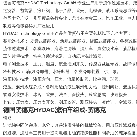
德国贺德克HYDAC Technology GmbH 专业生产用于流体过
过滤器、蓄能器、液压阀、电子产品、管夹、电磁铁、液压系统总成等产
范围十分广泛，几乎覆盖各行各业，尤其在冶金工业、汽车工业、电力
制造等领域都得到广泛应用
HYDAC Technology GmbH产品的供货范围主要包括以下几个方面：
蓄能器技术： 皮囊式蓄能器、活塞式蓄能器、隔膜式蓄能器、各类减
流体过滤技术：各类液压、润滑过滤器、滤油车、真空脱水车、油品检
工艺过程技术：特殊介质过滤器、自动反冲洗过滤器。
电子测量技术：压力、温度、流量检测开关、传感器及显示器、故障诊
冷却技术： 油/风冷却器、水冷却器，各类冷却装置，供油泵。
液压控制技术：液压方向、压力、流量控制阀、比例阀、球阀。
液压、润滑系统总成：各种用途的液压润滑动力站、控制阀块、液压执
管道安装技术：球阀、管夹、法兰、管接头、胶管总成、快速接头。
其它：压力表、压力表开关、测压软管、测压接头、液位计、空滤器、
德国贺德克HYDAC滤油车组成-贺德克
概述
过滤油中固体杂质、水分，改善油质性能的机械设备。用加压过滤或真
的过滤。滤油车主要用于提高电器用油的绝缘性能和润滑油的纯净程度