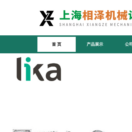
首 页
产品展示
公