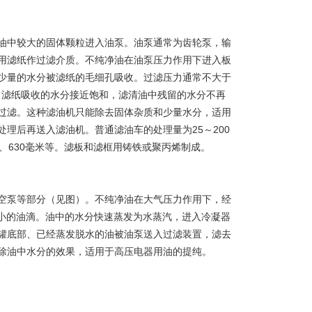
油中较大的固体颗粒进入油泵。油泵通常为齿轮泵，输
用滤纸作过滤介质。不纯净油在油泵压力作用下进入板
少量的水分被滤纸的毛细孔吸收。过滤压力通常不大于
或当滤纸吸收的水分接近饱和，滤清油中残留的水分不再
过滤。这种滤油机只能除去固体杂质和少量水分，适用
理后再送入滤油机。普通滤油车的处理量为25～200
毫米、630毫米等。滤板和滤框用铸铁或聚丙烯制成。
空泵等部分（见图）。不纯净油在大气压力作用下，经
细小的油滴。油中的水分快速蒸发为水蒸汽，进入冷凝器
罐底部、已经蒸发脱水的油被油泵送入过滤装置，滤去
除油中水分的效果，适用于高压电器用油的提纯。