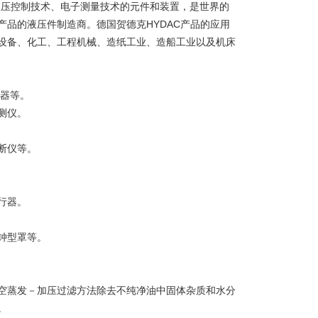
滤技术、液压控制技术、电子测量技术的元件和装置，是世界的
品的液压件制造商。德国贺德克HYDAC产品的应用
设备、化工、工程机械、造纸工业、造船工业以及机床
振器等。
测仪。
断仪等。
行器。
钟型罩等。
空蒸发－加压过滤方法除去不纯净油中固体杂质和水分
。