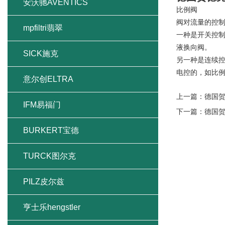
安沃驰AVENTICS
比例阀
阀对流量的控
mpfiltri翡翠
一种是开关控制
液换向阀。
SICK施克
另一种是连续
电控的，如比
意尔创ELTRA
上一篇：
德国贺
IFM易福门
下一篇：
德国贺
BURKERT宝德
TURCK图尔克
PILZ皮尔兹
亨士乐hengstler