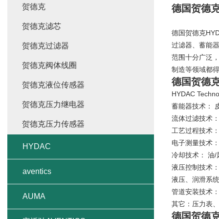
贺德克
德国贺德克
贺德克滤芯
德国贺德克HYD
过滤器、蓄能器
贺德克过滤器
范围十分广泛
贺德克阀体线圈
制造等领域都
德国贺德克
贺德克液位传感器
HYDAC Te
贺德克压力继电器
蓄能器技术： 
流体过滤技术
贺德克压力传感器
工艺过程技术
电子测量技术
HYDAC
冷却技术： 油
液压控制技术
aventics
液压、润滑系
管道安装技术
AUMA
其它：压力表
德国贺德克