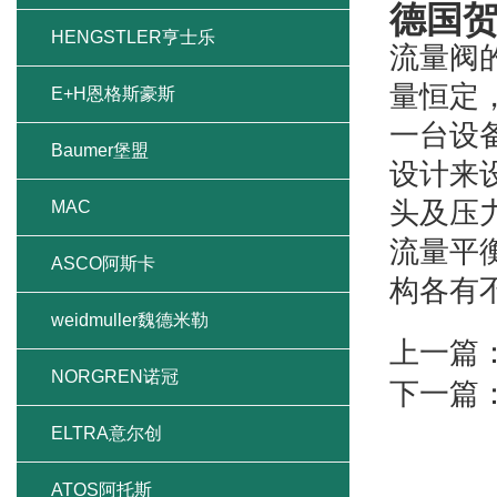
德国贺
HENGSTLER亨士乐
流量阀
量恒定
E+H恩格斯豪斯
一台设
Baumer堡盟
设计来
头及压
MAC
流量平
ASCO阿斯卡
构各有
weidmuller魏德米勒
上一篇
NORGREN诺冠
下一篇
ELTRA意尔创
ATOS阿托斯