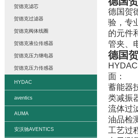
德国贺
贺德克滤芯
德国贺德克
贺德克过滤器
验，专
贺德克阀体线圈
的元件
管夹、
贺德克液位传感器
德国贺
贺德克压力继电器
HYDA
贺德克压力传感器
面：
HYDAC
蓄能器
类减振
aventics
流体过
AUMA
油品检
工艺过
安沃驰AVENTICS