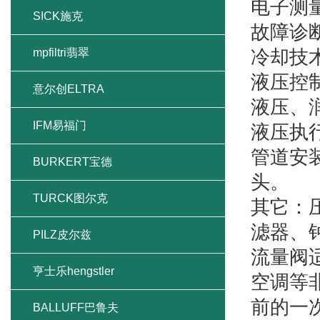
电子测
SICK施克
故障诊
mpfiltri翡翠
冷却技
液压控
意尔创ELTRA
液压、
IFM易福门
液压执
管道安
BURKERT宝德
头。
TURCK图尔克
其它：
滤器、钟
PILZ皮尔兹
流量阀
亨士乐hengstler
空调等
前的一
BALLUFF巴鲁夫