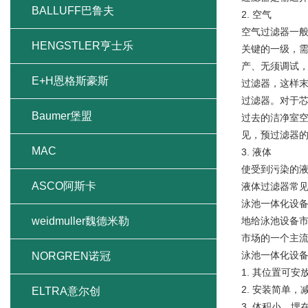
BALLUFF巴鲁夫
2. 空气
空气过滤器一般
HENGSTLER亨士乐
关键的一级，需
产、无须调试，
E+H恩格斯豪斯
过滤器，这样末
过滤器。对于芯
Baumer堡盟
过去的洁净室空
见，预过滤器
MAC
3. 液体
使受到污染的
ASCO阿斯卡
液体过滤器常
泳池一体化设
weidmuller魏德米勒
地给泳池设备
市场的一个主
泳池一体化设备
NORGREN诺冠
1. 其位置可
2. 安装简单
ELTRA意尔创
3. 体积小，