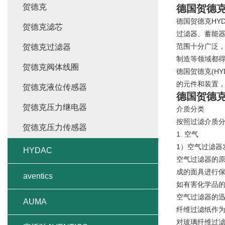
贺德克
德国贺德克
德国贺德克HYD
贺德克滤芯
过滤器、蓄能器
范围十分广泛
贺德克过滤器
制造等领域都
贺德克阀体线圈
德国贺德克(HY
的元件和装置
贺德克液位传感器
德国贺德克
贺德克压力继电器
介质分类
按照过滤介质
贺德克压力传感器
1. 空气
1）空气过滤器
HYDAC
空气过滤器的
成的面具进行
aventics
如有害化学品的
空气过滤器的迅
AUMA
纤维过滤纸作为
对玻璃纤维过滤