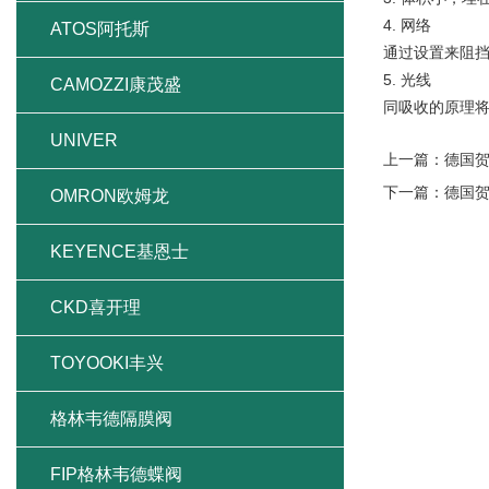
4. 网络
ATOS阿托斯
通过设置来阻
5. 光线
CAMOZZI康茂盛
同吸收的原理
UNIVER
上一篇：
德国贺
下一篇：
德国贺
OMRON欧姆龙
KEYENCE基恩士
CKD喜开理
TOYOOKI丰兴
格林韦德隔膜阀
FIP格林韦德蝶阀