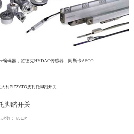
lter编码器，贺德克HYDAC传感器，阿斯卡ASCO
oth泵，爱普EPRO传感器，穆格MOOG伺服阀，宝
意大利PIZZATO皮扎托脚踏开关
扎托脚踏开关
击次数： 651次