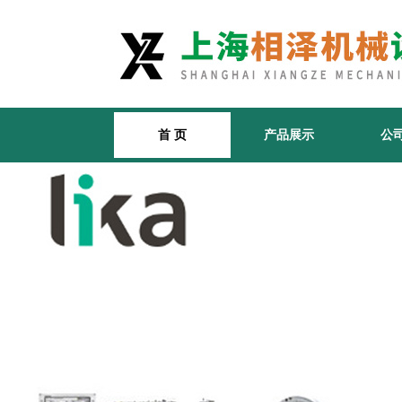
首 页
产品展示
公