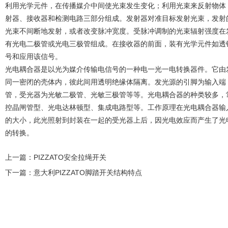
利用光学元件，在传播媒介中间使光束发生变化；利用光束来反射物体
射器、接收器和检测电路三部分组成。发射器对准目标发射光束，发射
光束不间断地发射，或者改变脉冲宽度。受脉冲调制的光束辐射强度在
有光电二极管或光电三极管组成。在接收器的前面，装有光学元件如透
号和应用该信号。
光电耦合器是以光为媒介传输电信号的一种电一光一电转换器件。它由
同一密闭的壳体内，彼此间用透明绝缘体隔离。发光源的引脚为输入端
管，受光器为光敏二极管、光敏三极管等等。光电耦合器的种类较多，
控晶闸管型、光电达林顿型、集成电路型等。工作原理在光电耦合器输
的大小，此光照射到封装在一起的受光器上后，因光电效应而产生了光
的转换。
上一篇：
PIZZATO安全拉绳开关
下一篇：
意大利PIZZATO脚踏开关结构特点