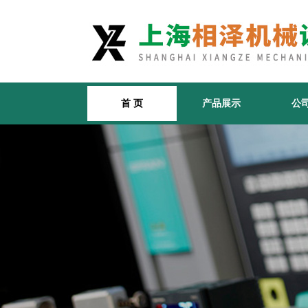
首 页
产品展示
公