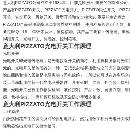
意大利PIZZATO公司成立于1984年，目前是欧洲zui重要的制造业公司
产品有PIZZATO开关、PIZZATO光电开关、PIZZATO限位开关、PI
开关、安全开关、脚踏开关、微型开关和安全模块zui重要的生产商之
PIZZATO产品采用聚酯玻璃增强性材料制造，使用寿命长达2千万次，
通过IMQ、UL、CSA等认证，值得信赖。其产品主要有：传感器、
脚踏开关、光电开关、传感器、控制箱等。
意大利PIZZATO光电开关工作原理
光电开关
光电开关即光电传感器，是光电接近开关的简称，利用被检测物对光束
无的。光电开关是传感器的一种，它把发射端和接收端之间光的强弱变
输出回路和输入回路是电隔离的（即电缘绝），所以它可以在许多场合
装工艺而制造的新一代光电开关器件，具有延时、展宽、外同步、抗相
能。光电开关已被用作物位检测、液位控制、产品计数、宽度判别、速
感、色标检出、冲床和剪切机以及安全防护等诸多领域。
意大利PIZZATO光电开关工作原理
工作原理
由振荡回路产生的调制脉冲经反射电路后，然后用数字积分光电开关或R
驱动器输出光电开关控制信号。