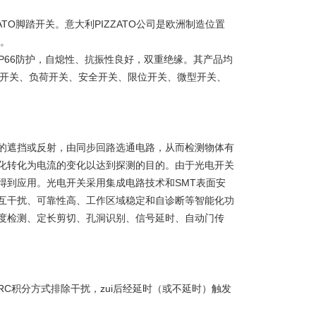
。
ZZATO脚踏开关。意大利PIZZATO公司是欧洲制造位置
一。
IP66防护，自熄性、抗振性良好，双重绝缘。其产品均
重载开关、负荷开关、安全开关、限位开关、微型开关、
的遮挡或反射，由同步回路选通电路，从而检测物体有
化转化为电流的变化以达到探测的目的。由于光电开关
得到应用。光电开关采用集成电路技术和SMT表面安
互干扰、可靠性高、工作区域稳定和自诊断等智能化功
度检测、定长剪切、孔洞识别、信号延时、自动门传
C积分方式排除干扰，zui后经延时（或不延时）触发