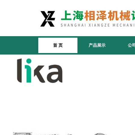
首 页
产品展示
公