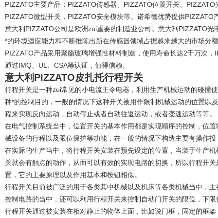
PIZZATO主要产品：PIZZATO传感器、PIZZATO位置开关、PIZZA
PIZZATO微型开关，PIZZATO安全模块等。诺希德优势提供PIZZATO
意大利PIZZATO公司是欧洲zui重要的制造业公司。意大利PIZZA
*的环境适应能力和不断推陈出新在传感器领域占据越来越大的市场分
PIZZATO产品采用聚酯玻璃增强性材料制造，使用寿命长达2千万次，
通过IMQ、UL、CSA等认证，值得信赖。
意大利PIZZATO皮扎托行程开关
行程开关是一种zui常见的小电流主令电器，利用生产机械运动的碰撞
种*的控制目的，一般的情况下这种开关被用作限制机械运动的位置以
程来实现反向运动，自动停止或者自动往返运动，或者变速运动等等。
在电气控制系统当中，位置开关的基本作用都是实现顺序的控制，位置
械设备的行程以及限位保护等功能，在一般的情况下构造主要有操作投
在实际的生产当中，将行程开关安装在预先设定的位置，当装于生产机
关就会有触点的动作，从而可以有效的实现电路的切换，所以行程开关
置，它的主要原理以及作用基本和按钮相似。
行程开关目前被广泛的用于各类其中机械以及机床等各类机械当中，主
控制电路的当中，还可以利用行程开关来控制自动门开关的限位，下限
行程开关通过被安装在相对静止的物体上面，比如说门框，固定的框架