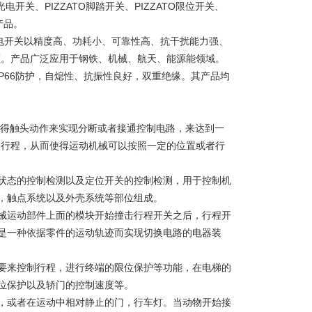
TO光电开关、PIZZATO脚踏开关、PIZZATO限位开关、
产品。
TO光电开关以精度高、功耗小、可靠性高、抗干扰能力强、
额。产品广泛应用于钢铁、机械、航天、能源能领域。
IP66防护，自熄性、抗振性良好，双重绝缘。其产品均
使得触头动作来实现分断或者接通控制电路，来达到一
及行程，从而使得运动机械可以按照一定的位置或者行
状态的控制检测以及定位开关的控制检测，用于控制机
，触点系统以及外壳系统等部位组成。
械运动部件上面的模块开始撞击行程开关之后，行程开
是一种依据零件的运动轨迹而实现切换电路的电器装
要来控制行程，进行终端的限位保护等功能，在电梯的
位保护以及轿门的控制速度等。
，或者在运动中相对静止的门，行车灯。当动物开始接