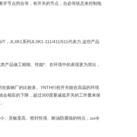
断开节点闭合等，有开关的节点，合必等状态来控制电
T，JLXK1系列JLXK1-111/411/511代表力,这些产品
，此类产品做工精细、性能*、在环境中的表现更为突出，
用在炼钢厂的比较多。YNTH行程开关能在高温的环境
命就会相应的下降，超过300度要减低开关的工作量来保
*。
体积小、灵敏度高、密封性强、耐油防腐蚀的特点，zui令