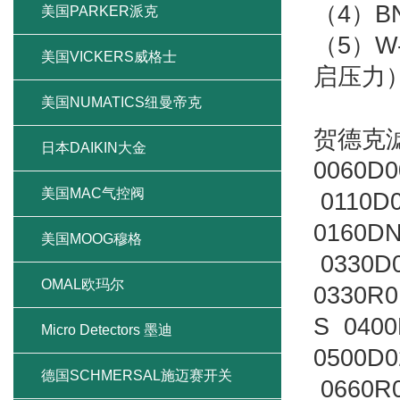
（4）BN
美国PARKER派克
（5）W
美国VICKERS威格士
启压力
美国NUMATICS纽曼帝克
贺德克
日本DAIKIN大金
0060D
美国MAC气控阀
0110D
0160D
美国MOOG穆格
0330D
OMAL欧玛尔
0330R
S 040
Micro Detectors 墨迪
0500D
德国SCHMERSAL施迈赛开关
0660R