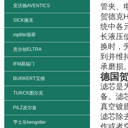
管夹、
安沃驰AVENTICS
贺德克
SICK施克
统中各
mpfiltri翡翠
长液压
换时，
意尔创ELTRA
到并维
IFM易福门
承磨损
德国贺
BURKERT宝德
滤芯是
TURCK图尔克
备。滤
真空镀
PILZ皮尔兹
滤芯除
亨士乐hengstler
作或者