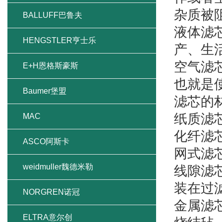
杂质被
BALLUFF巴鲁夫
液体滤
HENGSTLER亨士乐
产、生
空气滤
E+H恩格斯豪斯
也就是
Baumer堡盟
滤芯的
纸质滤
MAC
化纤滤
ASCO阿斯卡
网式滤
weidmuller魏德米勒
线隙滤
装在过
NORGREN诺冠
金属滤芯
ELTRA意尔创