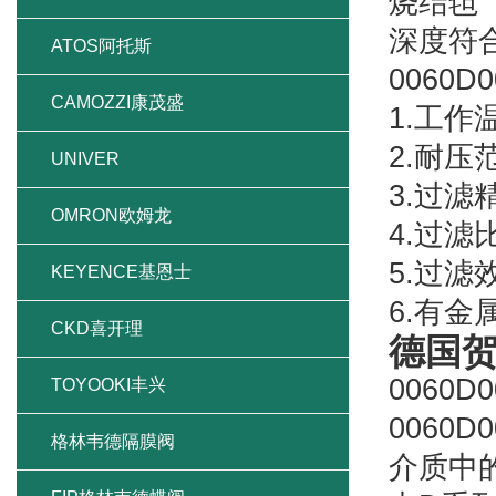
烧结毡
深度符
ATOS阿托斯
0060
CAMOZZI康茂盛
1.工作
2.耐压
UNIVER
3.过滤
OMRON欧姆龙
4.过滤
5.过滤
KEYENCE基恩士
6.有
CKD喜开理
德国贺
0060
TOYOOKI丰兴
0060
格林韦德隔膜阀
介质中