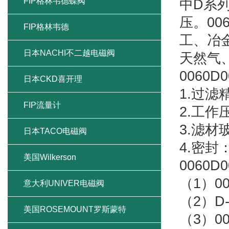
FIP格林韦德蝶阀
中D系列
压。00
FIP格林韦德
工、冶
日本NACHI不二越电磁阀
天然气
0060
日本CKD喜开理
1.过滤
FIP流量计
2.工作压
3.滤材
日本TACO电磁阀
4.密封
美国Wilkerson
0060
（1）0
意大利UNIVER电磁阀
（2）D-
美国ROSEMOUNT罗斯蒙特
（3）00