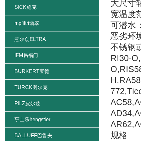
大尺寸
SICK施克
宽温度范围
mpfiltri翡翠
可潜水：
恶劣环境
意尔创ELTRA
不锈钢
IFM易福门
RI30-O,
O,RIS5
BURKERT宝德
H,RA58
TURCK图尔克
772,Ti
AC58,
PILZ皮尔兹
AD34,
亨士乐hengstler
AR62,
规格
BALLUFF巴鲁夫