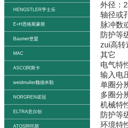
外径：2.
HENGSTLER亨士乐
轴径或孔径
脉冲数或
E+H恩格斯豪斯
防护等级：
Baumer堡盟
zui高转
其它
MAC
电气特
ASCO阿斯卡
输入电压
weidmuller魏德米勒
单圈分
多圈分辨
NORGREN诺冠
机械特
ELTRA意尔创
防护等级（
环境特
ATOS阿托斯