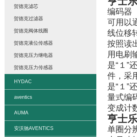
亨士乐
贺德克滤芯
编码器（
贺德克过滤器
可用以
贺德克阀体线圈
线位移
按照读
贺德克液位传感器
用电刷
贺德克压力继电器
是“１
贺德克压力传感器
件，采
HYDAC
是“１
量式编
aventics
变成计
AUMA
亨士乐
单圈分辨
安沃驰AVENTICS