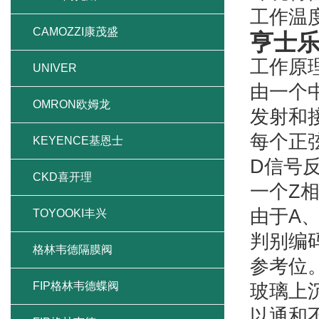
工作温度：
CAMOZZI康茂盛
亨士乐
工作原
UNIVER
由一个
OMRON欧姆龙
发射和
每个正
KEYENCE基恩士
D信号
CKD喜开理
一个Z
由于A
TOYOOKI丰兴
判别编
格林韦德隔膜阀
参考位
FIP格林韦德蝶阀
玻璃上
以通和