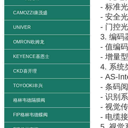
- 标准
CAMOZZI康茂盛
- 安全
- 门控
UNIVER
3. 编
OMRON欧姆龙
- 值编
- 增量
KEYENCE基恩士
4. 系
CKD喜开理
- AS-I
- 条码
TOYOOKI丰兴
- 识别
格林韦德隔膜阀
- 视觉
FIP格林韦德蝶阀
- 电缆
5. 视