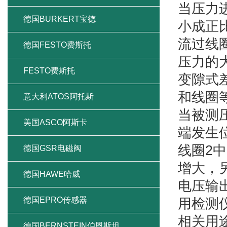
当压力
德国BURKERT宝德
小成正
流过线
德国FESTO费斯托
压力的
FESTO费斯托
变隙式
和线圈
意大利ATOS阿托斯
当被测
美国ASCO阿斯卡
端发生
线圈2
德国GSR电磁阀
增大，
德国HAWE哈威
电压输
德国EPRO传感器
用检测
相关用
德国BERNSTEIN伯恩斯坦