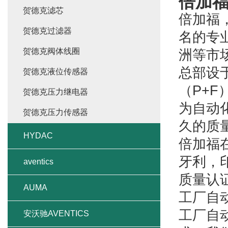
倍加
贺德克滤芯
倍加福
贺德克过滤器
名的专
贺德克阀体线圈
洲等市
总部设
贺德克液位传感器
（P+
贺德克压力继电器
为自动
贺德克压力传感器
久的质
HYDAC
倍加福
牙利，
aventics
质量认证
AUMA
工厂自
工厂自
安沃驰AVENTICS