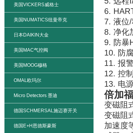
5. 远程
美国VICKERS威格士
6. H
美国NUMATICS纽曼帝克
7. 液
8. 净
日本DAIKIN大金
9. 防暴
美国MAC气控阀
10. 
11. 
美国MOOG穆格
12. 
OMAL欧玛尔
13. 电
倍加
Micro Detectors 墨迪
变磁阻
德国SCHMERSAL施迈赛开关
变磁阻式传
加速度
德国E+H恩德斯豪斯