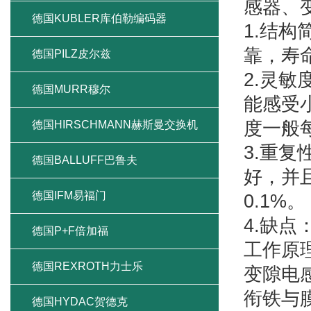
感器、
德国KUBLER库伯勒编码器
1.结
靠，寿
德国PILZ皮尔兹
2.灵敏
德国MURR穆尔
能感受
度一般
德国HIRSCHMANN赫斯曼交换机
3.重
德国BALLUFF巴鲁夫
好，并
德国IFM易福门
0.1%。
4.缺
德国P+F倍加福
工作原
德国REXROTH力士乐
变隙电
衔铁与
德国HYDAC贺德克