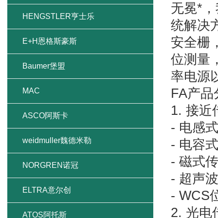
无冕*
HENGSTLER亨士乐
统解决
安全栅
E+H恩格斯豪斯
位测量
Baumer堡盟
率电源
FA产品
MAC
1. 接
ASCO阿斯卡
- 电感
weidmuller魏德米勒
- 电容
- 磁式
NORGREN诺冠
- 超声
ELTRA意尔创
- WC
2. 光
ATOS阿托斯