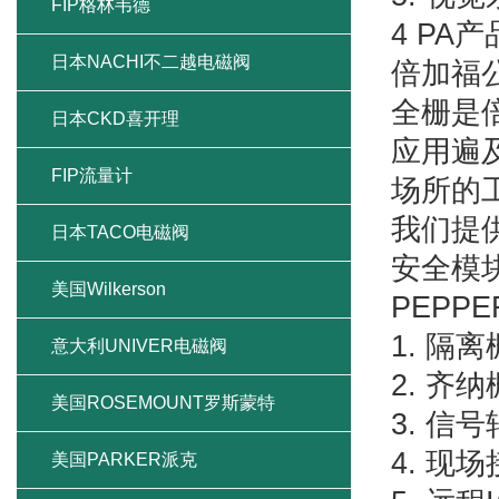
FIP格林韦德
4 PA
日本NACHI不二越电磁阀
倍加福公
全栅是倍
日本CKD喜开理
应用遍
FIP流量计
场所的
我们提
日本TACO电磁阀
安全模
美国Wilkerson
PEPP
1. 隔离
意大利UNIVER电磁阀
2. 齐纳
美国ROSEMOUNT罗斯蒙特
3. 信
4. 现
美国PARKER派克