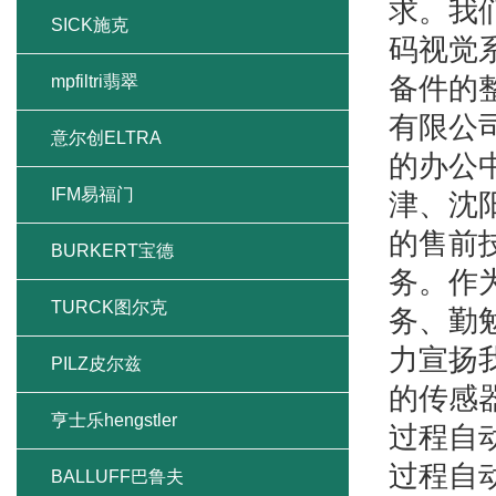
求。我
SICK施克
码视觉
mpfiltri翡翠
备件的
有限公
意尔创ELTRA
的办公
IFM易福门
津、沈
的售前
BURKERT宝德
务。作
TURCK图尔克
务、勤
力宣扬我
PILZ皮尔兹
的传感
亨士乐hengstler
过程自
过程自
BALLUFF巴鲁夫