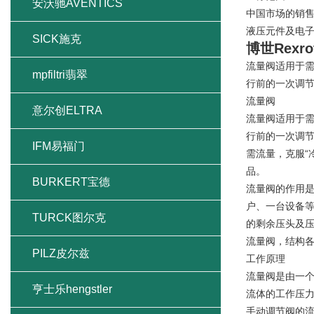
安沃驰AVENTICS
中国市场的销
液压元件及电
SICK施克
博世Rex
流量阀适用于
mpfiltri翡翠
行前的一次调
流量阀
意尔创ELTRA
流量阀适用于
行前的一次调
IFM易福门
需流量，克服“
品。
BURKERT宝德
流量阀的作用是
户、一台设备等
TURCK图尔克
的剩余压头及
流量阀，结构
PILZ皮尔兹
工作原理
流量阀是由一
亨士乐hengstler
流体的工作压力
手动调节阀的流