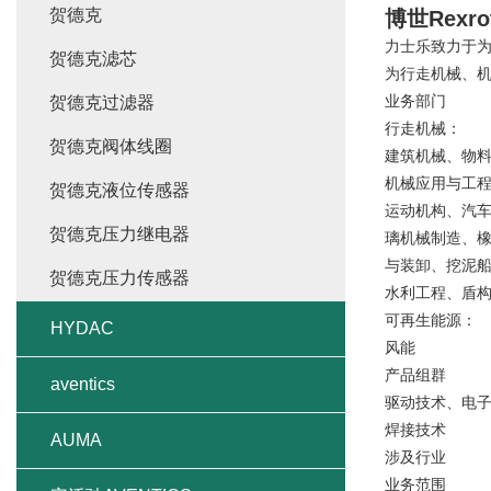
贺德克
博世Rex
力士乐致力于
贺德克滤芯
为行走机械、
业务部门
贺德克过滤器
行走机械：
贺德克阀体线圈
建筑机械、物料
机械应用与工程
贺德克液位传感器
运动机构、汽
贺德克压力继电器
璃机械制造、
与装卸、挖泥
贺德克压力传感器
水利工程、盾
可再生能源：
HYDAC
风能
产品组群
aventics
驱动技术、电
焊接技术
AUMA
涉及行业
业务范围