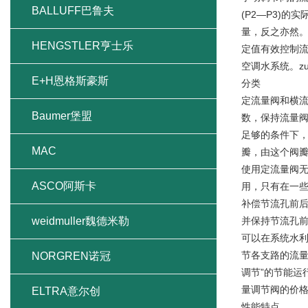
BALLUFF巴鲁夫
(P2—P3)
量，反之亦然。
HENGSTLER亨士乐
定值有效控制流
空调水系统。zu
E+H恩格斯豪斯
分类
定流量阀和横
Baumer堡盟
数，保持流量
足够的条件下
MAC
瓣，由这个阀瓣
使用定流量阀
ASCO阿斯卡
用，只有在一
补偿节流孔前后
weidmuller魏德米勒
并保持节流孔
可以在系统水
节各支路的流量
NORGREN诺冠
调节”的节能运
量调节阀的价
ELTRA意尔创
性能特点