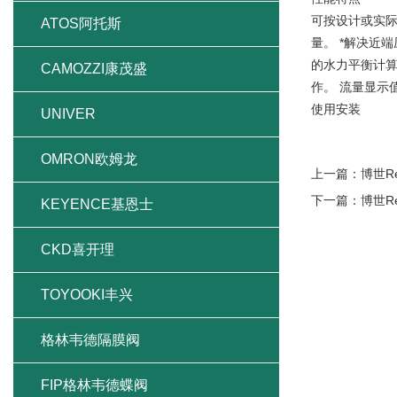
可按设计或实际
ATOS阿托斯
量。 *解决近
的水力平衡计算
CAMOZZI康茂盛
作。 流量显示
使用安装
UNIVER
OMRON欧姆龙
上一篇：
博世R
下一篇：
博世R
KEYENCE基恩士
CKD喜开理
TOYOOKI丰兴
格林韦德隔膜阀
FIP格林韦德蝶阀