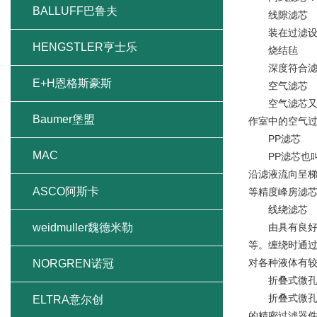
BALLUFF巴鲁夫
线隙滤芯
装在过滤设备中
HENGSTLER亨士乐
烧结毡
深度符合滤
E+H恩格斯豪斯
空气滤芯
空气滤芯又叫
Baumer堡盟
作室中的空气
PP滤芯
MAC
PP滤芯也叫
沿滤液流向呈梯
ASCO阿斯卡
等精度峰房滤芯
线绕滤芯
weidmuller魏德米勒
由具有良好过
等。缠绕时通
对各种液体有
NORGREN诺冠
折叠式微孔
折叠式微孔滤芯采
ELTRA意尔创
的精密过滤器件