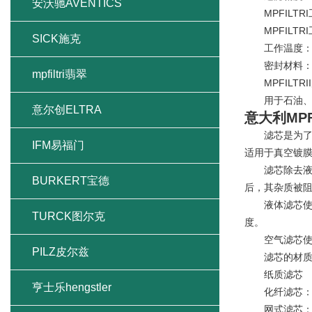
安沃驰AVENTICS
MPFILTRI工
MPFILTR
SICK施克
工作温度：-3
密封材料：氟
mpfiltri翡翠
MPFILTRI
用于石油、化
意尔创ELTRA
意大利MP
滤芯是为了净
IFM易福门
适用于真空镀
滤芯除去液体
BURKERT宝德
后，其杂质被
液体滤芯使液
TURCK图尔克
度。
空气滤芯使受
PILZ皮尔兹
滤芯的材
纸质滤芯
亨士乐hengstler
化纤滤芯：玻
网式滤芯：