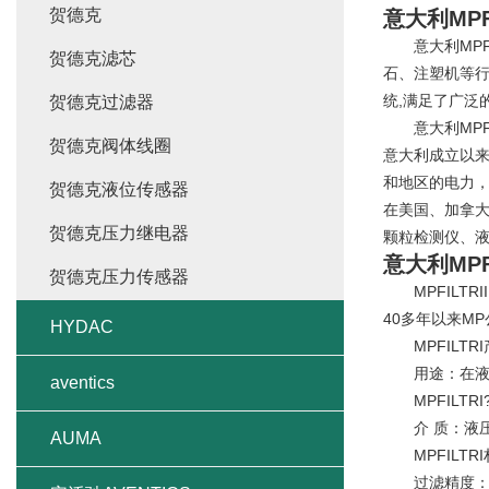
贺德克
意大利MP
意大利MPFI
贺德克滤芯
石、注塑机等行
统,满足了广泛
贺德克过滤器
意大利MPFI
贺德克阀体线圈
意大利成立以来
和地区的电力
贺德克液位传感器
在美国、加拿大
贺德克压力继电器
颗粒检测仪、
意大利MP
贺德克压力传感器
MPFILTRI
40多年以来M
HYDAC
MPFILTR
用途：在液压
aventics
MPFILTR
介 质：液压油
AUMA
MPFILTRI
过滤精度：1μ 