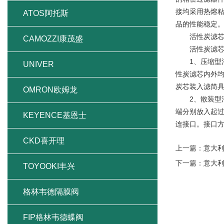
接均采用热熔粘
ATOS阿托斯
品的性能稳定
活性炭滤
CAMOZZI康茂盛
活性炭滤芯产
1、压缩型活
UNIVER
性炭滤芯内外
炭芯装入滤筒
OMRON欧姆龙
2、散装型活
端分别放入起
KEYENCE基恩士
连接口。接口方
CKD喜开理
上一篇：
意大利
下一篇：
意大利
TOYOOKI丰兴
格林韦德隔膜阀
FIP格林韦德蝶阀