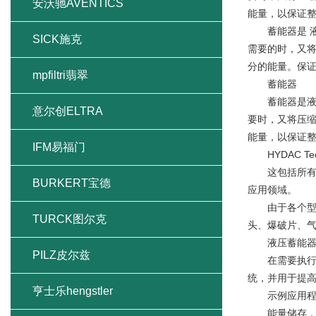
安沃驰AVENTICS
能量，以保证
蓄能器是 液
SICK施克
需要的时，又
分的能量。保
mpfiltri翡翠
蓄能器
蓄能器是液压
意尔创ELTRA
要时，又将压
能量，以保证
IFM易福门
HYDAC Te
这包括所有的
BURKERT宝德
应用领域。
由于各个型号
TURCK图尔克
头、爆破片、
液压蓄能器.
PILZ皮尔兹
在需要执行液
统，并用于提
亨士乐hengstler
示例应用程序
能量储存