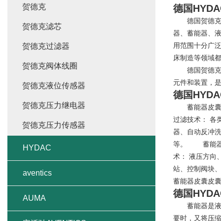
贺德克
德国HYD
德国贺德克Te
贺德克滤芯
器、蓄能器、
用范围十分广
贺德克过滤器
床制造等领域
贺德克阀体线圈
德国贺德克(T
元件和装置，
贺德克液位传感器
德国HYD
贺德克压力继电器
蓄能器皮囊皮
过滤技术： 
贺德克压力传感器
器、自动反冲
等。 蓄能器
HYDAC
术： 液压方
站、控制阀块
aventics
蓄能器皮囊皮囊
德国HYD
AUMA
蓄能器是液压
要时，又将压