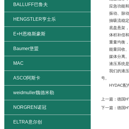
BALLUFF巴鲁夫
应急功能和
振动、脉动(脉
HENGSTLER亨士乐
抽吸流稳定
底盘悬架
E+H恩格斯豪斯
体积补偿和
重量均衡
Baumer堡盟
能量回收、
媒体分离
MAC
液压系统是他
我们的液压专
ASCO阿斯卡
号。
HYDAC配
weidmuller魏德米勒
上一篇：
德国H
NORGREN诺冠
下一篇：
德国H
ELTRA意尔创