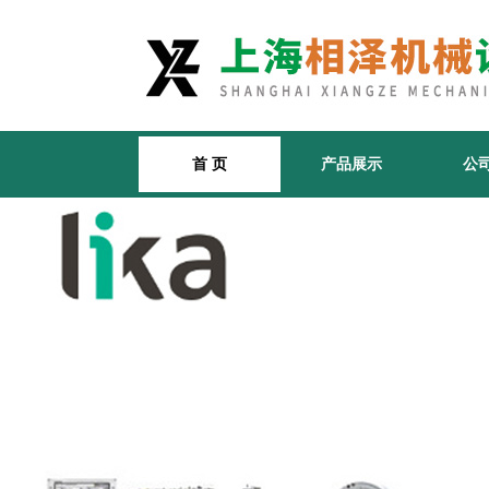
首 页
产品展示
公