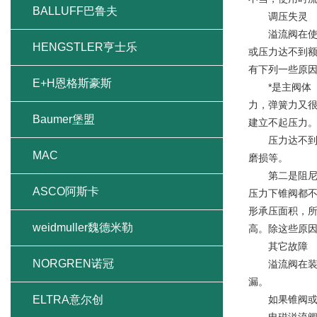
BALLUFF巴鲁夫
调压失灵
溢流阀在使用
HENGSTLER亨士乐
或压力达不到
有下列一些原
E+H恩格斯豪斯
*是主阀体（
力，弹簧力又
Baumer堡盟
建立不起压力
压力达不到额
MAC
磨损等。
第二是阻尼器
ASCO阿斯卡
压力下锥阀都
形承压面积，
weidmuller魏德米勒
高。除这些原
其它故障
NORGREN诺冠
溢流阀在装配
漏。
ELTRA意尔创
如果锥阀或主