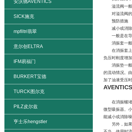
安沃驰AVENTICS
溢流阀一般有
对溢流阀的主
SICK施克
预防措施
减小或消除先
mpfiltri翡翠
一般是在导阀
消振套一般固
意尔创ELTRA
在消振套上都
负压时刚度增
IFM易福门
消振垫一般与
的流动情况。
BURKERT宝德
加了油液受压
AVENT
TURCK图尔克
在消振螺堵上
PILZ皮尔兹
微型吸振器。
能减小或消除
亨士乐hengstler
另外，如果溢
不当，使用时