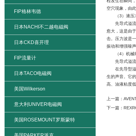
程发生在瞬间
空穴现象，由
FIP格林韦德
（3）液压冲
先导式溢流阀
日本NACHI不二越电磁阀
愈大，这是由
击。压力波是
日本CKD喜开理
振动和增强噪
（4）机械
FIP流量计
先导式溢流阀
在先导型溢流
日本TACO电磁阀
生的声音。它
高、油液粘度
美国Wilkerson
上一篇：
AVE
意大利UNIVER电磁阀
下一篇：
REX
美国ROSEMOUNT罗斯蒙特
美国PARKER派克