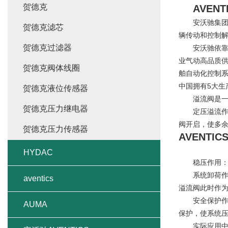
贺德克
AVEN
安沃驰集团是
贺德克滤芯
辆传动和控制
贺德克过滤器
安沃驰依靠自
业气动高品质
贺德克阀体线圈
舶自动化控制
中国拥有5大生
贺德克液位传感器
溢流阀是一种
贺德克压力继电器
定压溢流作用
阀开启，使多
贺德克压力传感器
AVENT
HYDAC
稳压作用：溢
系统卸荷作用
aventics
溢流阀此时作
安全保护作用
AUMA
保护，使系统压
实际应用中一