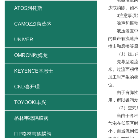
电磁溢流阀常
少或消除。如不带
ATOS阿托斯
3注意事项
噪声和振
CAMOZZI康茂盛
液压装置中容
的噪声有流速
UNIVER
撞击和磨擦等
（1）压力不
OMRON欧姆龙
先导型溢流阀的
米。过流面积很
KEYENCE基恩士
加工时产生的
位。
CKD喜开理
由于有弹性元
用，所以锥阀
TOYOOKI丰兴
（2）空穴
当由于各种原
格林韦德隔膜阀
气泡在低压区
小，而当流到
FIP格林韦德蝶阀