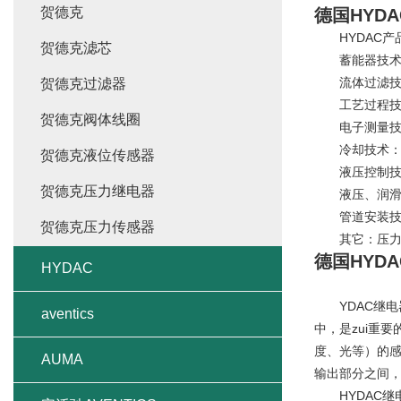
贺德克
德国HYD
HYDAC产
贺德克滤芯
蓄能器技术：
流体过滤技术
贺德克过滤器
工艺过程技术
贺德克阀体线圈
电子测量技术
冷却技术： 
贺德克液位传感器
液压控制技术
贺德克压力继电器
液压、润滑系
管道安装技术
贺德克压力传感器
其它：压力表
德国HYD
HYDAC
YDAC继电
aventics
中，是zui重
度、光等）的感
AUMA
输出部分之间
HYDAC继电器