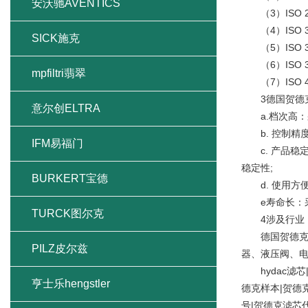
安沃驰AVENTICS
（3）ISO 
（4）ISO 3
SICK施克
（5）ISO 3
（6）ISO 3
mpfiltri翡翠
（7）ISO 
3德国贺德克h
意尔创ELTRA
a.档次高：
b. 控制精度
IFM易福门
c. 产品稳
稳定性;
BURKERT宝德
d. 使用方便
e寿命长：采
TURCK图尔克
4涉及行业
德国贺德克h
PILZ皮尔兹
器、液压阀、
hydac滤芯|h
亨士乐hengstler
德克样本|贺德
号|贺德克滤芯