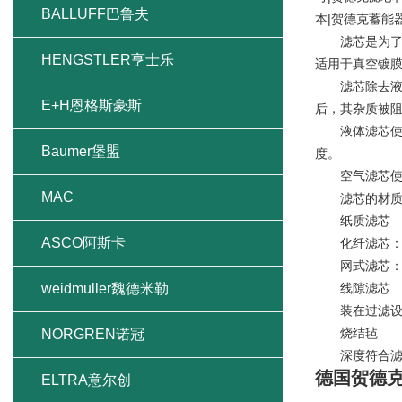
BALLUFF巴鲁夫
本|贺德克蓄能
滤芯是为了净
HENGSTLER亨士乐
适用于真空镀
滤芯除去液体
E+H恩格斯豪斯
后，其杂质被
液体滤芯使液
Baumer堡盟
度。
空气滤芯使受
MAC
滤芯的材
纸质滤芯
ASCO阿斯卡
化纤滤芯：玻
网式滤芯：
weidmuller魏德米勒
线隙滤芯
装在过滤设备中
烧结毡
NORGREN诺冠
深度符合滤
德国贺德克
ELTRA意尔创