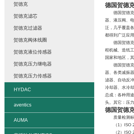
贺德克
德国贺德克
德国贺德克h
贺德克滤芯
器、液压阀、电
泛，几乎覆盖
贺德克过滤器
都得到广泛应
贺德克阀体线圈
德国贺德克h
程机械、造纸工
贺德克液位传感器
国家和地区，其
贺德克压力继电器
德国贺德克hy
器、各类减振
贺德克压力传感器
滤器、自动反冲
冷却器、水冷
HYDAC
总成：各种用
头。其它：压
aventics
德国贺德克
质量检测标
AUMA
（1）ISO 2
（2）ISO 