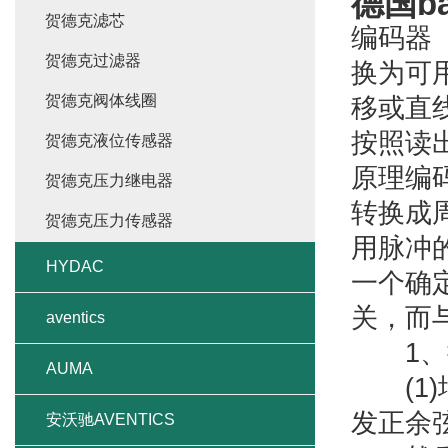
德国b
贺德克滤芯
编码器（
贺德克过滤器
换为可
贺德克阀体线圈
移或直
按照读
贺德克液位传感器
原理编
贺德克压力继电器
转换成
贺德克压力传感器
用脉冲
HYDAC
一个确
关，而
aventics
1、按
AUMA
(1)
发正余
安沃驰AVENTICS