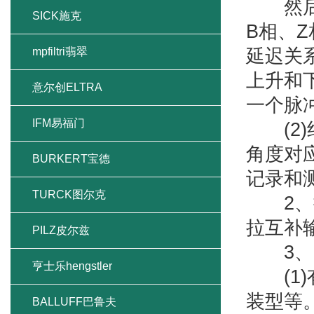
然后对
SICK施克
B相、
mpfiltri翡翠
延迟关
上升和
意尔创ELTRA
一个脉
IFM易福门
(2)
角度对
BURKERT宝德
记录和
TURCK图尔克
2、按
拉互补
PILZ皮尔兹
3、以
亨士乐hengstler
(1)
装型等
BALLUFF巴鲁夫