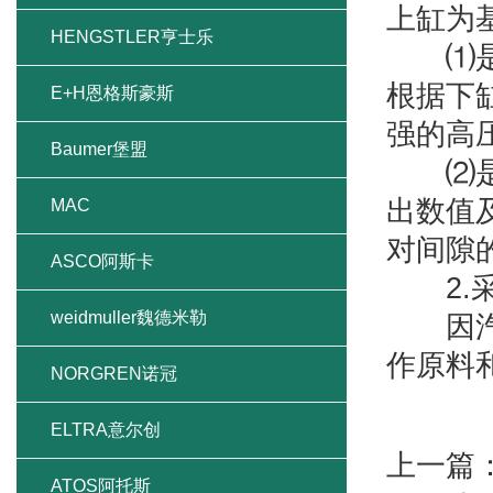
上缸为
HENGSTLER亨士乐
⑴是不
根据下
E+H恩格斯豪斯
强的高
Baumer堡盟
⑵是紧
出数值
MAC
对间隙
ASCO阿斯卡
2.采
weidmuller魏德米勒
因汽轮
作原料
NORGREN诺冠
ELTRA意尔创
上一篇
ATOS阿托斯