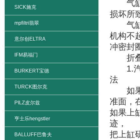
气缸的
SICK施克
损坏所
mpfiltri翡翠
气缸的
机构不
意尔创ELTRA
冲密封
IFM易福门
折叠
1.汽
BURKERT宝德
法
TURCK图尔克
如果上
准面，
PILZ皮尔兹
如果上
亨士乐hengstler
迹，
把上缸
BALLUFF巴鲁夫