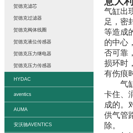
意大
贺德克滤芯
气缸出
贺德克过滤器
足，密
贺德克阀体线圈
等造成
的中心
贺德克液位传感器
否可靠
贺德克压力继电器
损环时
贺德克压力传感器
有伤痕
HYDAC
气缸的
卡住、
aventics
成的。
AUMA
供气管
除。
安沃驰AVENTICS